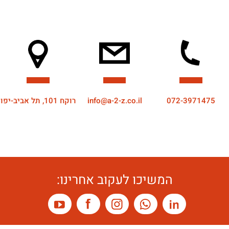
072-3971475
info@a-2-z.co.il
רוקח 101, תל אביב-יפו
המשיכו לעקוב אחרינו: