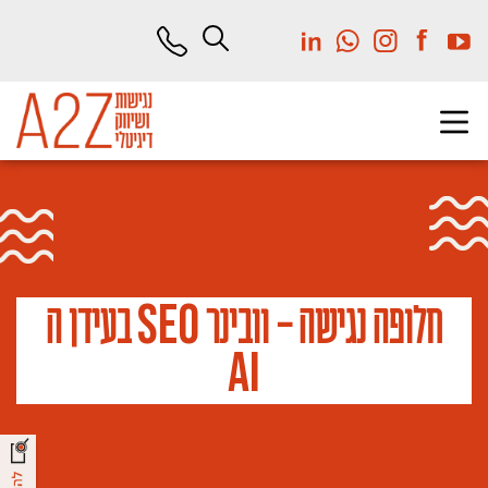
לג
תוכן
מרכזי
S
E
O
חלופה נגישה – וובינר
בעידן ה
A
I