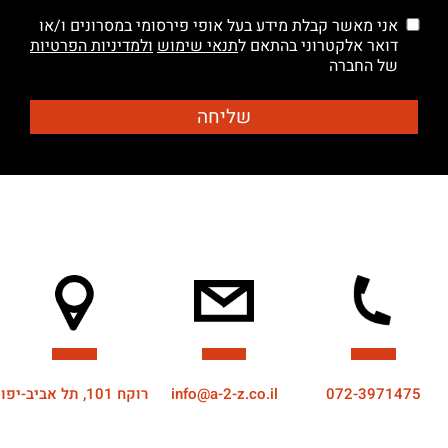
אני מאשר קבלת מידע בעל אופי פירסומי במסרונים ו/או
דואר אלקטרוני בהתאם ל
תנאי שימוש
ולמדיניות הפרטיות
של החברה
072-3971475
info@a-2-z.co.il
רוקח 101, תל אביב-יפו