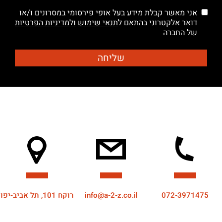
אני מאשר קבלת מידע בעל אופי פירסומי במסרונים ו/או
דואר אלקטרוני בהתאם ל
תנאי שימוש
ולמדיניות הפרטיות
של החברה
072-3971475
info@a-2-z.co.il
רוקח 101, תל אביב-יפו