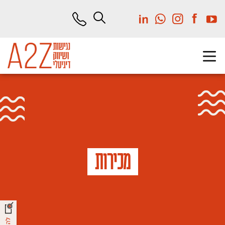
לג
תוכן
מרכזי
מכירות