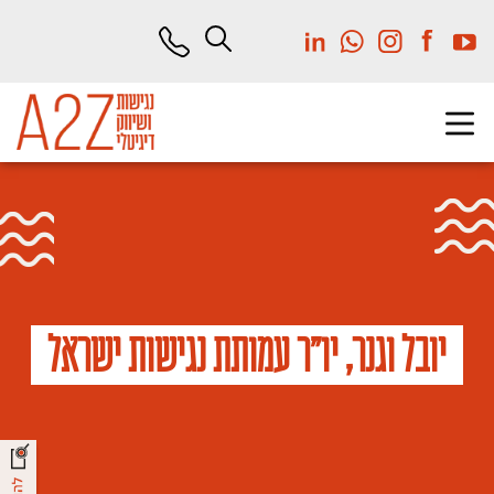
לג
תוכן
מרכזי
יובל וגנר, יו”ר עמותת נגישות ישראל