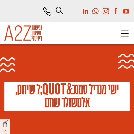
לג
תוכן
מרכזי
q
u
o
t
ישי מנדיל סמנכ&
;ל שיווק,
אלטשולר שחם