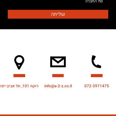
של החברה
072-3971475
info@a-2-z.co.il
רוקח 101, תל אביב-יפו