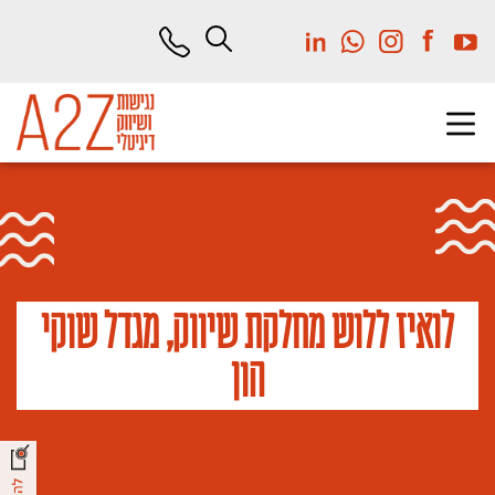
לג
תוכן
מרכזי
לואיז ללוש מחלקת שיווק, מגדל שוקי
הון