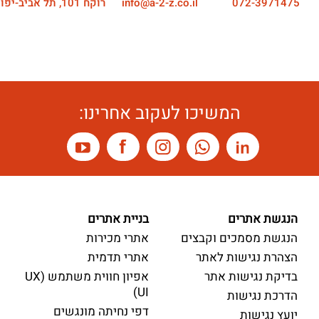
072-3971475
info@a-2-z.co.il
רוקח 101, תל אביב-יפו
המשיכו לעקוב אחרינו:
הנגשת אתרים
בניית אתרים
הנגשת מסמכים וקבצים
אתרי מכירות
הצהרת נגישות לאתר
אתרי תדמית
בדיקת נגישות אתר
אפיון חווית משתמש (UX
UI)
הדרכת נגישות
דפי נחיתה מונגשים
יועץ נגישות