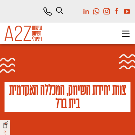
לג
תוכן
מרכזי
צוות יחידת השיווק, המכללה האקדמית
בית ברל