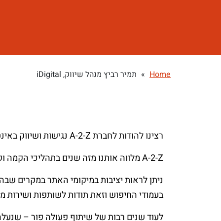
Home
»
תמיר רביץ מנהל שיווק, iDigital
רצינו להודות לחברת A-2-Z נגישות ושיווק באינטרנט על עבודתה המסורה בקידום אתרינו,
A-2-Z מלווה אותנו מזה שנים בתהליכי הקמה וקידום האתר למנועי החיפוש – ובהלחה מרובה.
ניתן לראות יציבות במיקומי האתר במקרים שב
בעמודי החיפוש וזאת תודות לשותפות ושירות מקצ
לעוד שנים רבות של שיתוף פעולה פור – שנעלה 