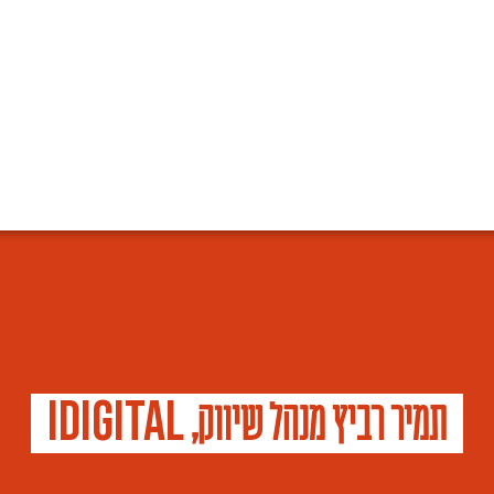
i
D
i
g
i
t
a
l
תמיר רביץ מנהל שיווק,