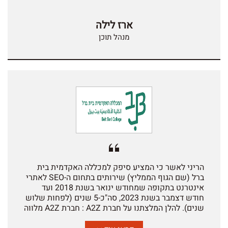
הנכסים הדיגיטליים שלנו. הם זמינים מאוד, יוזמים
ופרואקטיביים, ושמחים לסייע ולהדריך אותנו בכל היבט
ארז לילה
של הפעילות. בין היתר, הוקם עבורנו דשבורד ייעודי
שהותאם לצרכינו. התוצאות מצוינות - שמרנו ואף
מנהל תוכן
שיפרנו את המיקומים שלנו במונחי המפתח שהם ליבת
הפעילות שלנו. במקביל לעבודת ה-SEO, חשוב לציין גם
שהחברה עובדת איתנו גם על GEO והתאמת האתר
לחיפוש במנועי בינה מלאכותית. אנו מרוצים מאוד מ-
A2Z ומהעבודה מולם, ויש לנו אמון רב ביכולות החברה
ובמחויבות שלה כשותפה להשגת היעדים העסקיים
שלנו.
הריני לאשר כי המציע סיפק למכללה האקדמית בית
ברל (שם הגוף הממליץ) שירותים בתחום ה-SEO לאתרי
אינטרנט בתקופה שמחודש ינואר בשנת 2018 ועד
חודש דצמבר בשנת 2023, סה"כ-5 שנים (לפחות שלוש
שנים). להלן המלצתנו על חברת A2Z : חברת A2Z מלווה
את המכללה מספר שנים בעבודת ה SEO על אתר