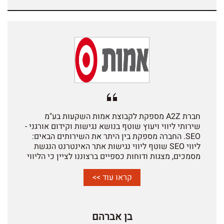
חברת A2Z מספקת לקבוצת אמות השקעות בע"מ
שירותי ליווי ויעוץ שוטף בנושא נגישות וקידום אורגני -
SEO. החברה מספקת בין היתר את השירותים הבאים:
ליווי SEO שוטף ליווי נגישות אתר האינטרנט הנגשת
מסמכים, מצגות ודוחות כספיים ברצוננו לציין כי הליווי
וכלל המשימות מבוצעות לשביעות רצוננו הן מבחינת
איכות העבודה והן מבחינת ההשקעה והתמיכה הטובה
קראו עוד >>
לאורך כל הדרך. חברת A2Z מתנהלת בצורה מקצועית,
אמינה ומספקת שירות ברמה גבוהה. אנו שמחים
להמליץ לחיוב על חברת A2Z ועל צוות העובדים בו.
בן אברהם