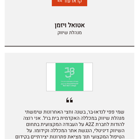
המכללה. הליווי כולל המלצות לקידום עמודי האתר,
קראו עוד >>
הוספת תכנים, הוספת תגיות, כתיבת מאמרים, דוחות
טכניים, פגישות חודשיות, ליווי בהקמת אתר חדש ועוד.
צוות A2Z נותן מענה מקצועי ומהיר בכל נושא ויוזם
אטואל ויזמן
פעולות המותאמות לצרכים המשתנים בתחום ה SEO
והנדרשות במהלך השנים.
מנהלת שיווק
שמי פפי לנדאו-בר, בשנה וחצי האחרונות שימשתי
מנהלת שיווק במכללה האקדמית בית ברל. אני רוצה
להודות לחברת A2Z על העבודה המקצועית בתחום
השיווק דיגיטלי, הנגשת אתר המכללה וקידומו. על
הטיפול המקצועי תוך מציאת פתרונות יצירתיים בקידום