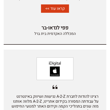
אתר המכללה. אבקש לציין באופן מיוחד את השירות
של נטע אשכנזי , הדף עומרי ומלודי דגן שהעניקו
קראו עוד >>
למחלקת שיווק שירות מקצועי וחווית לקוח יוצאי דופן.
על הרצון להוביל להצלחה, על ההקשבה, על ההתמדה, על
הנכונות להיות זמינים בכל רגע ולשנות את אסטרטגית
פפי לנדאו-בר
העבודה מעכשיו לעכשיו לפי הפוקוס שלנו.אין ספק כי
צוות Z-2-A קשובים ורואים את טובת הלקוח לפני הכל.
המכללה האקדמית בית ברל
במהלך השנה אנחנו רואים את העבודה הטובה בכך
שהגדלנו את כמות הביקורים לאתר והגדלנו את כמות
ההמרות ועל כך תבוא עליכם הברכה. בברכה, פפי
לנדאו-בר
רצינו להודות לחברת A-2-Z נגישות ושיווק באינטרנט
על עבודתה המסורה בקידום אתרינו, A-2-Z מלווה אותנו
מזה שנים בתהליכי הקמה וקידום האתר למנועי החיפוש