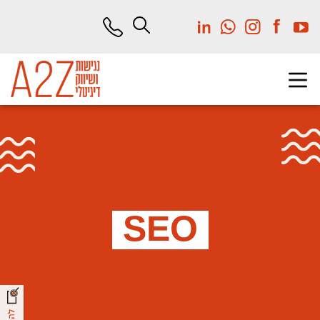
לג
תוכן
מרכזי
SEO