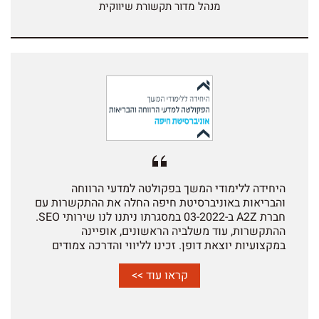
משמעותית בדירוגים בגוגל, גידול עקבי בתנועת
מנהל מדור תקשורת שיווקית
הגולשים האורגנית, שיפור בשישרי המעורבות באתר
והגדלת פניות איכותיות זמן יתרון משמעותי מסף של A-
2-Z הוא השילוב הייחודי בין קידום אורגני מתקדם לבין
מומחיות עמוקה בנגישות אתרים, דבר קריטי עבור גופים
ציבוריים הפועלים תחת חוקי הנגישות בישראל. לאורך
כל הדרך זכינו לליווי מקצועי, שקיפות מלאה, ניתוחים
אנליטיים ברמה גבוהה ותחושת שותפות אמיתית. 2-2-A
פעלה עבורנו כזרוע שיווקית פנימית ולא כספק חיצוני
בלבד. אנו ממליצים על 2-2-A ללא כל הסתייגות, כספק
מוביל ומנוסה בתחום ה-SEO והשיווק הדיגיטלי
בישראל.
היחידה ללימודי המשך בפקולטה למדעי הרווחה
והבריאות באוניברסיטת חיפה החלה את ההתקשרות עם
חברת A2Z ב-03-2022 במסגרתו ניתנו לנו שירותי SEO.
ההתקשרות, עוד משלביה הראשונים, אופיינה
במקצועיות יוצאת דופן. זכינו לליווי והדרכה צמודים
בתהליכי בניית אתר היחידה וניכר כי הידע והניסיון של
צוות החברה ב-WORDPRESS היווה נדבך קריטי
קראו עוד >>
במקסום התוצאות וקידום האתר בהמשך. צוות החברה
הנגיש עבורנו את עולם ה-SEO, והכל בסבלנות, אנושיות,
זמינות מלאה ומידית- והפך את שפת קידום האתרים