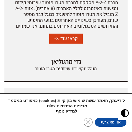
חברת A-2-Z מספקת לחברת מטרו מוטור שירותי קידום
ונגישות באינטרנט לכלל האתרים (8 אתרים). צוות A-2-
Z מוביל את מטרו מוטור להישגים בגוגל כבר מספר
שנים, מעודכן בשינויים האחרונים בנועי החיפוש
והחידושים הטכנולוגיים האחרונים בתחום. אנו שמחים
להמליץ על חברת A-2-Z.
קראו עוד >>
גדי מרגוליאן
מנהל תקשורת שיווקית מטרו מוטור
לידיעתך, האתר עושה שימוש בקוקיות (cookies) כמפורט במסמך
מדיניות הפרטיות שלנו.
למידע נוסף
Close GDPR Cookie Banner
אני מאשר/ת