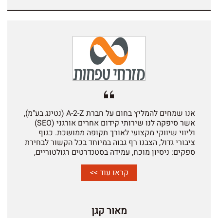
אנו שמחים להמליץ בחום על חברת A-2-Z (נטינג בע"מ),
אשר סיפקה לנו שירותי קידום אחרים אורגני (SEO)
וליווי שיווקי מקצועי לאורך תקופה ממושכת. כגוף
ציבורי גדול, הצבנו רף גבוה במיוחד בכל הקשור לבחירת
ספקים: ניסיון מוכח, עמידה בסטנדרטים רגולטוריים,
הבנה מעמיקה של עולם הנגישות, ויכולת להציג תוצאות
מדידות לאורך חברת A-2-Z עמדה בכל הדרישות - ואף
קראו עוד >>
מעבר לכך. במסגרת העבודה המשותפת בוצע תהליך
SEO יסודי שכלל מחקר מילות מפתח מעמיק.
אופטימיזציה טכנית ואסטרטגיית תוכן מותאמת
מאור קגן
לצרכים העסקיים שלנו. בתוך זמן סביר נרשמה עלייה