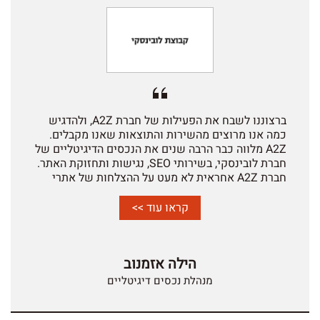
המשתנה. החברה מיישמת בפועל אסטרטגיות קידום
המותאמות לסביבת חיפוש מבוססת בינה מלאכותית.
לאורך כל הדרך זכינו לליווי מקצועי, שקיפות מלאה,
ניתוחים אנליטיים ברמה גבוהה ותחושת שותפות
אמיתית. A-2-Z פעלה עבורנו כזרוע שיווקית פנימית
ולא כספק חיצוני בלבד. אנו ממליצים על A-2-Z ללא כל
הסתייגות, כספק מוביל ומנוסה בתחום ה-SEO והשיווק
הדיגיטלי בישראל.
ברצוננו לשבח את הפעילות של חברת A2Z, ולהדגיש
כמה אנו מרוצים מהשירות והתוצאות שאנו מקבלים.
A2Z מלווה כבר הרבה שנים את הנכסים הדיגיטליים של
חברת לובינסקי, בשירותי SEO, נגישות ותחזוקת האתר.
חברת A2Z אחראית לא מעט על ההצלחות של אתרי
אינטרנט פיג'ו וסיטרואן ומביאה אותם לקדמת הזירה
בגוגל. A2Z אמינה ומסורה ללקוחותיה. הצוות מקצועי,
קראו עוד >>
היחס אישי וחם, השיתוף פעולה והזמינות ראויים
להערכה. ראויה לשבח היא תשומת לב לפרטים הקטנים
תוך שימוש מושכל בידע רב ומתן המלצות בהתאם.
הילה אזמנוב
נשמח להמליץ על השירותים הדיגיטליים שהחברה
מציעה.
מנהלת נכסים דיגיטליים