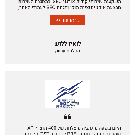
השקעות שירותי קידום אורגני SEO. במסגרת השירות
מבצעת אופטימזציית תוכן ותגיות SEO לעמודי האתר,
ניתוחי אנליטיקה מדידות, שיפור יחס המרה וחוויית
המשתמש של אתר החברה בצורה מקצועית, אדיבה
קראו עוד >>
ויעילה. אנו מודים לכם ושמחים בהמשך העבודה
המשותפת.
לואיז ללוש
מחלקת שיווק
היום בוצעה מיגרציה מוצלחת של 400 מוצרי API
שמרינה הזינה בחנות ב-PRE לחנות ב-TST, תיכנסו