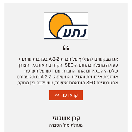
אנו מבקשים להמליץ על חברת A-2-Z בעקבות שיתוף
פעולה מוצלח בתחום ה-SEO והקידום האורגני.
הצורך
שלנו היה בקידום אתר החברה, עם דגש על חשיפה
אורגנית איכותית והגדלת החשיפה
. A-2-Z בנתה עבורנו
אסטרטגיית SEO מותאמת אישית, ששילבה בין מחקר,
אופטימיזציה טכנית מתקדמת, תוכן וניהול של נכסים
דיגיטליים.
הודות התהליך חווינו גידול מתמשך בתנועה
קראו עוד >>
האורגנית ושיפור בדירוג Google
צוות A-2-Z בעל הבנה
עמוקה של מנועי חיפוש, ניסיון עשיר, ומומחיות בתחום
נגישות האתרים. בנוסף, הצוות מעניק שירות מיטבי
קרן אשכנזי
ואיכותי.
מנהלת מח' הסברה