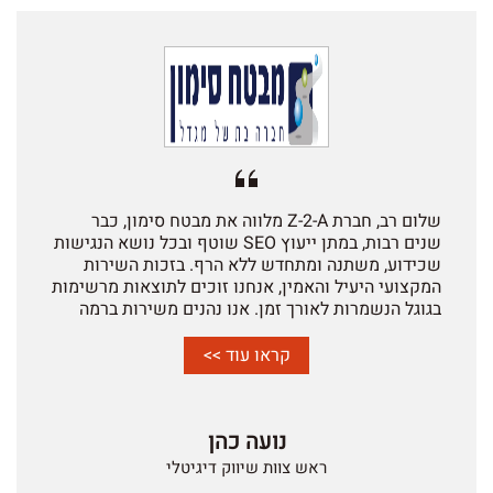
שלום רב, חברת Z-2-A מלווה את מבטח סימון, כבר
שנים רבות, במתן ייעוץ SEO שוטף ובכל נושא הנגישות
שכידוע, משתנה ומתחדש ללא הרף. בזכות השירות
המקצועי היעיל והאמין, אנחנו זוכים לתוצאות מרשימות
בגוגל הנשמרות לאורך זמן. אנו נהנים משירות ברמה
הגבוהה ביותר, יחס אישי, יוזמות, זמינות ובעיקר תחושה
של שותפות לדרך וכל זה בתקציב סופר הוגן. אנו
קראו עוד >>
שמחים להמליץ על חברת A-2-Z לשירותי הדיגיטל וכל
שירות נוסף שיש לחברה להציע.
נועה כהן
ראש צוות שיווק דיגיטלי