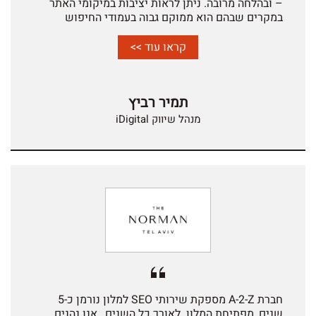
– ובהלחה מרובה. ניתן לראות יציבות במיקומי האתר
במקרים שבהם הוא ממוקם גבוה בעמודי החיפוש
והתקדמות מהירה במקרים המטעים שבהם לא היה
ממוקם גבוה מספיק בעמודי החיפוש וזאת תודות
קראו עוד >>
לשותפות ושירות מקצועי – ותמיד על חיוך. לעוד שנים
רבות של שיתוף פעולה פור – שנעלה ונצליח.
תמיר רביץ
מנהל שיווק iDigital
חברת A-2-Z מספקת שירותי SEO למלון נורמן כ-5
שנים, מפתיחת המלון. לאורך כל השנים , אנו נהנים