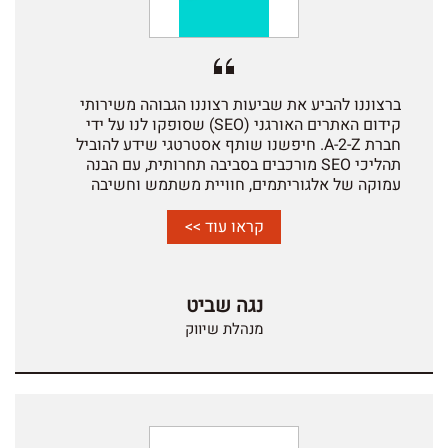
ברצוננו להביע את שביעות רצוננו הגבוהה משירותי
קידום האתרים האורגני (SEO) שסופקו לנו על ידי
חברת A-2-Z.
חיפשנו שותף אסטרטגי שידע להוביל
תהליכי SEO מורכבים בסביבה תחרותית, עם הבנה
עמוקה של אלגוריתמים, חוויית משתמש וחשיבה
עסקית. A-2-Z הביאה עמה ניסיון של עשרות שנים, ידע
עדכני ויכולת מוכחת לייצר תוצאות בפועל.
העבודה
קראו עוד >>
כללה שיפור תשתיות האתר, התאמה לדרישות מנועי
החיפוש, יצירת תוכן איכותי וממוקד, וחיבור חכם בין
SEO, אנליטיקה ונגישות. התוצאה הייתה גידול חד
נגה שביט
בתנועה האורגנית, עלייה ניכרת בחשיפה למונחי ליבה
אסטרטגיים, ושיפור ברור ביחס ההמרה וההכנסות
מנהלת שיווק
מהערוץ האורגני.
מעבר לתוצאות, התרשמנו במיוחד
מהמקצועיות, מהשקיפות ומהיכולת של הצוות להסביר
תהליכים מורכבים בצורה ברורה ומבוססת נתונים – דבר
שמאפשר קבלת החלטות ניהוליות מושכלות.
A-2-Z היא
ללא ספק אחת החברות המובילות בישראל בתחומי ה-
SEO, השיווק הדיגיטלי והנגשת אתרים, ואנו ממליצים