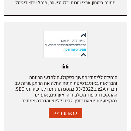
ממונה ביטחון ארצי וחרום ורכז נגישות, מנהל ערוץ דיגיטל
היחידה ללימודי המשך בפקולטה למדעי הרווחה
והבריאות באוניברסיטת חיפה החלה את ההתקשרות עם
חברת z2A ב,03/2022 במסגרתו ניתנו לנו שירותי SEO.
ההתקשרות, עוד משלביה הראשונים, אופיינה
במקצועיות יוצאת דופן. זכינו לליווי והדרכה צמודים
בתהליכי בניית אתר היחידה וניכר כי הידע והניסיון של
צוות החברה ב-WORDPRESS היווה נדבך קריטי
קראו עוד >>
במקסום התוצאות וקידום האתר בהמשך. צוות החברה
הנגיש עבורנו את עולם ה-SEO, והכל בסבלנות, אנושיות,
זמינות מלאה ומידית- והפך את שפת קידום האתרים