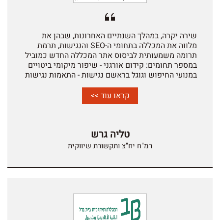
שירה יקרה, במהלך השנתיים האחרונות, שבהן את
מלווה את המכללה בתחומי ה-SEO והנגישות, תרמת
תרומה משמעותית לביסוס אתר המכללה החדש כמוביל
במספר תחומים: קידום אורגני - שיפור מיקומי ביטויים
במנועי החיפוש וגוגל בראשם נגישות - התאמות נגישות
לאתר בכל ההיבטים. ניהול נכס דיגיטלי - הצעות ויוזמות
תוכן איכותית שקידמו המותג. האתר מורכב מאוד ומכיל
קראו עוד >>
תכנים רבים. מאחורי הקלעים השקעת מאמצים רבים
וביצעת עבודה מקצועית ויעילה, תוך התייחסות ושימת
דגש לפרטים הקטנים. נציין את השירות המקצועי,
טליה גרש
היעיל והאדיב שאנו זוכים לקבל ממך באופן שוטף.
הצעותייך, היוזמות שאת מגלה וחשיבתך המקורית
רמ"ח יח"צ ותקשורת שיווקית
מוערכות על ידינו מאוד, והן באות לידי ביטוי ביישום
ובתוצאות. אני מצפה להמשך שיתוף פעולה פורה אתך
ולהצלחה בהתפתחות אתר המכללה ובפעילות המחלקה.