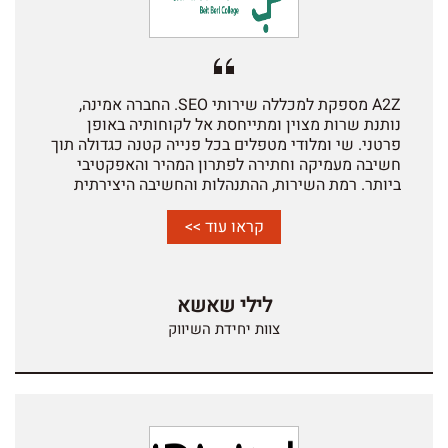
A2Z מספקת למכללה שירותי SEO. החברה אמינה,
נותנת שרות מצוין ומתייחסת אל לקוחותיה באופן
פרטני. שי ומלודי מטפלים בכל פנייה קטנה כגדולה תוך
חשיבה מעמיקה וחתירה לפתרון המהיר והאפקטיבי
ביותר. רמת השירות, ההתנהלות והחשיבה היצירתית
מספקות אותנו מאוד ומעניקות תחושה של שותפות
מלאה ומקצוענות. ממליצות בחום להסתייע בשירותי
קראו עוד >>
החברה.
לילי שאשא
צוות יחידת השיווק