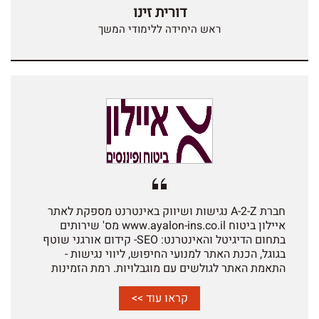
דורית זינו
לשגורה בפי צוות היחידה. צוות החברה מאופיין בשילוב
נדיר בין מקצועיות לאנושיות, חשיבה מחוץ לקופסה
ראש היחידה ללימודי המשך
ובחינה מתמדת של תהליכים רוחביים אשר מינפו את
הקידום האורגני של אתר היחידה. בשל אילוצים
ארגוניים שונים ההתקשרות עם החברה הסתיימה -
ולשמחתנו הגדולה חודשה לאחרונה - וניכר כי בהפוגה
שנכפתה עלינו סל השירותים שמציעה החברה שודרג
פלאים בהתאם לתקופה ולשינויים שידע תחום ה-SEO.
ממליצה בחום על עבודה עם החברה לכל מי שלא מוכן
להתפשר על המקצועיות וההון האנושי כאחד.
חברת A-2-Z נגישות ושיווק באינטרנט מספקת לאתר
איילון ביטוח www.ayalon-ins.co.il מס' שירותים
בתחום הדיגיטל והאינטרנט: SEO- קידום אורגני שוטף
בגוגל, הכנת האתר למנועי החיפוש, ליווי נגישות -
התאמת האתר לגולשים עם מוגבלויות. רמת הזמינות
והשרות שאנו מקבלים מצוות A-2-Z גבוהה מאוד ואנו
נהנים מהעבודה המשותפת. החברה מבצעת את
קראו עוד >>
המשימות לשביעות רצוננו תוך "חשיבה מחוץ לקופסא"