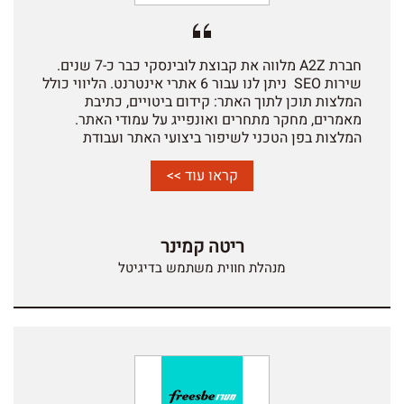
חברת A2Z מלווה את קבוצת לובינסקי כבר כ-7 שנים.
שירות SEO ניתן לנו עבור 6 אתרי אינטרנט.
הליווי כולל
המלצות תוכן לתוך האתר: קידום ביטויים, כתיבת
מאמרים, מחקר מתחרים ואונפייג על עמודי האתר.
המלצות בפן הטכני לשיפור ביצועי האתר
ועבודת
:OFFSITE פרסום מאמרים חיצונים, טיפול שוטף בגוגל
עסקים ובערוץ היוטיוב.
כמידי חודש אנחנו מקבלים
קראו עוד >>
דיווח שותף על משימות ותנועה לאתר.
העבודה והקשר
עם A2Z נעשה לשביעות רצוננו, המענה מקצועי ומהיר
ומתאים לצרכים שלנו.
כמו כן נבקש להעריך את הקשר
ריטה קמינר
היומיומי היצירתיות ומציאת פתרון לכל אתגר.
מנהלת חווית משתמש בדיגיטל