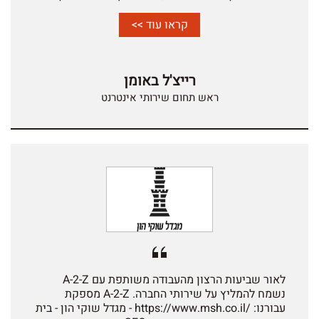
החידושים האחרונים בתחום הדיגיטלי אדיב ויעיל מאוד.
נשמח להמליץ על חברת A-2-Z.
קראו עוד >>
רייצ'ל באומן
ראש תחום שירותי אינטרנט
לאור שביעות הרצון מהעבודה משותפת עם A-2-Z
נשמח להמליץ על שירותי החברה. A-2-Z מספקת
עבורנו: /https://www.msh.co.il - מגדל שוקי הון - בית