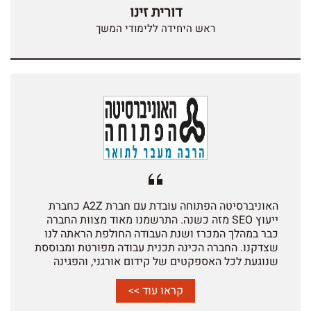
דורית זינו
לשגורה בפי צוות היחידה. צוות החברה מאופיין בשילוב
נדיר בין מקצועיות לאנושיות, חשיבה מחוץ לקופסה
ראש היחידה ללימודי המשך
ובחינה מתמדת של תהליכים רוחביים אשר מינפו את
הקידום האורגני של אתר היחידה. בשל אילוצים
ארגוניים שונים ההתקשרות עם החברה הסתיימה-
ולשמחתנו הגדולה חודשה לאחרונה- וניכר כי בהפוגה
שנכפתה עלינו סל השירותים שמציעה החברה שודרג
פלאים בהתאם לתקופה ולשינויים שידע תחום ה-SEO.
ממליצה בחום על עבודה עם החברה לכל מי שלא מוכן
להתפשר על המקצועיות וההון האנושי כאחד.
האוניברסיטה הפתוחה עובדת עם חברת A2Z כחברת
ייעוץ SEO מזה כשנה. התרשמנו מאוד מצוות החברה
כבר במהלך המכרז ושנת העבודה החולפת הראתה לנו
שצדקנו. החברה הכינה תכנית עבודה מפורטת ומבוססת
שנוגעת לכל האספקטים של קידום אורגני, והפגינה
יכולת מרשימה לעדכן את התוכנית בהתאם ליכולות
שלנו ליישם אותה, ואף במציאת פתרונות יצירתיים
קראו עוד >>
במקרה הצורך. ניכר שהצוות למד היטב את האתר ואת