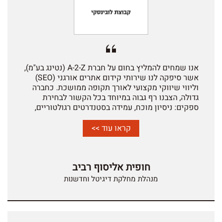
עליה בחום לכל גוף המחפש ספק איכותי לטווח ארוך.
אנו שמחים להמליץ בחום על חברת A-2-Z (נטינג בע"מ),
אשר סיפקה לנו שירותי קידום אתרים אורגני (SEO)
וליווי שיווקי מקצועי לאורך תקופה ממושכת. כחברה
גדולה, הצבנו רף גבוה במיוחד בכל הקשור לבחירת
ספקים: ניסיון מוכח, עמידה בסטנדרטים רגולטוריים,
הבנה מעמיקה של עולם הדיגיטל, ויכולת להציג תוצאות
מדידות לאורך זמן. חברת A-2-Z עמדה בכל הדרישות -
קראו עוד >>
ואף מעבר לכך. במסגרת העבודה המשותפת בוצע
תהליך SEO יסודי שכלל מחקר מילות מפתח מעמיק,
אופטימיזציה טכנית ואסטרטגיית תוכן מותאמת
חופית אליסוף רביב
לצרכים העסקיים שלנו. בתוך זמן סביר נרשמה עלייה
משמעותית בדירוגים בגוגל, גידול עקבי בתנועת
מנהלת מחלקת דיגיטל וחדשנות
הגולשים האורגנית, שיפור בשיעורי המעורבות באתר
והגדלת פניות איכותיות. יתרון משמעותי נוסף של A-2-
Z הוא ההבנה העמוקה של כניסת מנועי ה Al לזירה
הדיגיטלית. ולהתאים לכך את עבודת הקידום לעולם