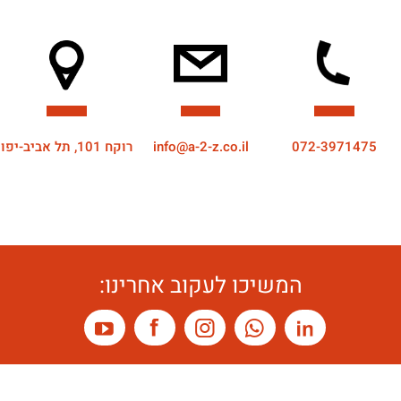
072-3971475
info@a-2-z.co.il
רוקח 101, תל אביב-יפו
המשיכו לעקוב אחרינו: