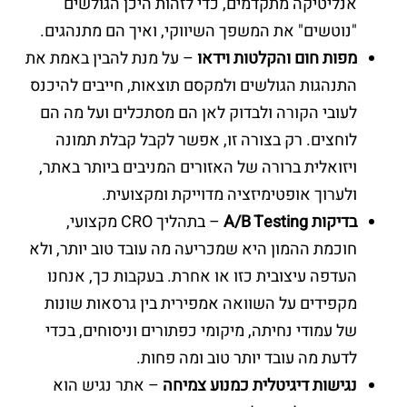
אנליטיקה מתקדמים, כדי לזהות היכן הגולשים
"נוטשים" את המשפך השיווקי, ואיך הם מתנהגים.
מפות חום והקלטות וידאו
– על מנת להבין באמת את
התנהגות הגולשים ולמקסם תוצאות, חייבים להיכנס
לעובי הקורה ולבדוק לאן הם מסתכלים ועל מה הם
לוחצים. רק בצורה זו, אפשר לקבל קבלת תמונה
ויזואלית ברורה של האזורים המניבים ביותר באתר,
ולערוך אופטימיזציה מדוייקת ומקצועית.
בדיקות A/B Testing
– בתהליך CRO מקצועי,
חוכמת ההמון היא שמכריעה מה עובד טוב יותר, ולא
העדפה עיצובית כזו או אחרת. בעקבות כך, אנחנו
מקפידים על השוואה אמפירית בין גרסאות שונות
של עמודי נחיתה, מיקומי כפתורים וניסוחים, בכדי
לדעת מה עובד יותר טוב ומה פחות.
נגישות דיגיטלית כמנוע צמיחה
– אתר נגיש הוא