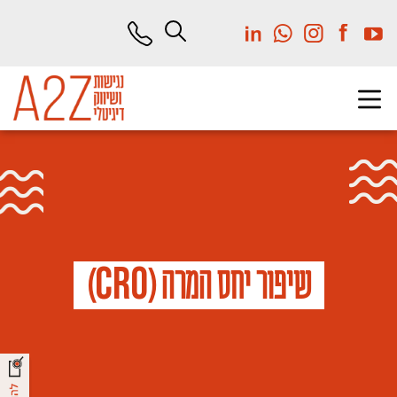
לג
תוכן
מרכזי
C
R
O
שיפור יחס המרה (
)