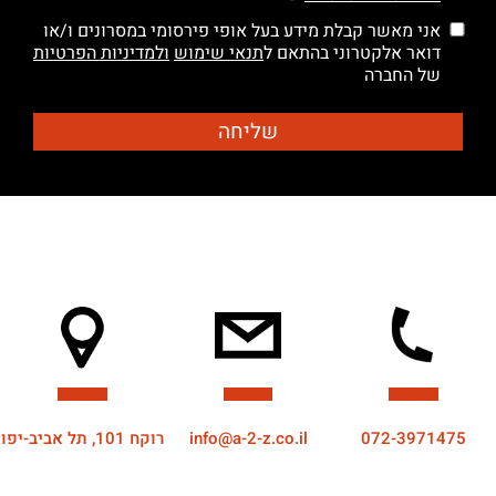
אני מאשר קבלת מידע בעל אופי פירסומי במסרונים ו/או
דואר אלקטרוני בהתאם ל
תנאי שימוש
ולמדיניות הפרטיות
של החברה
072-3971475
info@a-2-z.co.il
רוקח 101, תל אביב-יפו