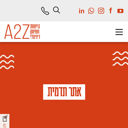
לג
תוכן
מרכזי
אתר תדמית