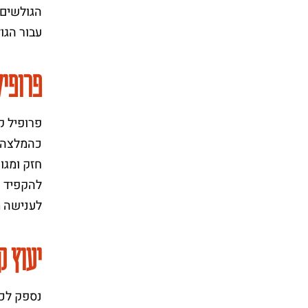
הגולשים,
עבור הגו
פרופיל
כהמלצה ע
חזק ומגו
להקפיד ע
לענישה מ
יעוץ קידום
נספק לכם