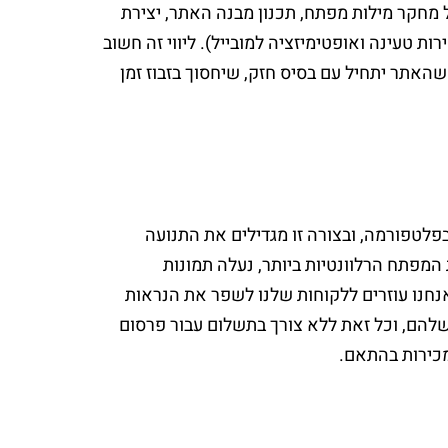
ל מחקר מילות מפתח, תכנון מבנה האתר, יצירת
ת טעינה ואופטימיזציה למובייל). ליווי זה חשוב
 שהאתר יתחיל עם בסיס חזק, שיחסוך בזבוז זמן
בפלטפורמה, ובצורה זו מגדילים את התנועה
המפתח הרלוונטיות ביותר, נעלה תמונות
ות, ננהל נכון את קטלוג המוצרים ואת החשבון בגוגל Merchant . אנחנו עוזרים ללקוחות שלנו לשפר את הנראות
שלהם, וכל זאת ללא צורך בתשלום עבור פרסום
מכירות בהתאם.