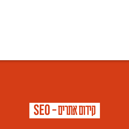
S
E
O
קידום אתרים –