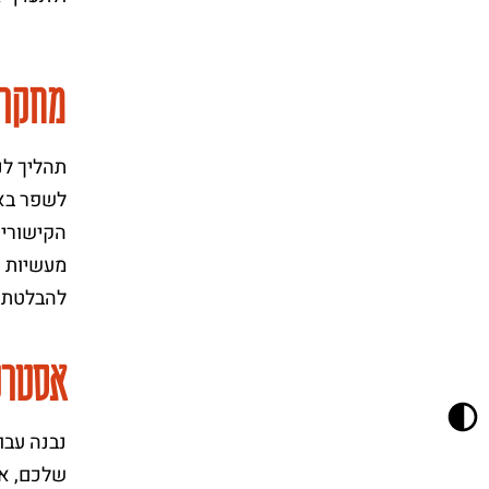
מחקר
תהליך לנ
לשפר באת
הקישורים
מעשיות ע
להבלטת 
אסטרט
נבנה עבו
שלכם, אש