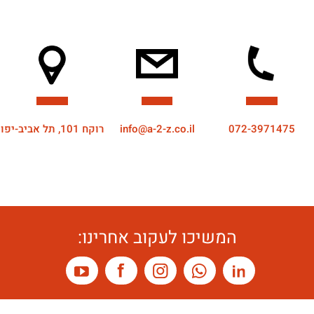
072-3971475
info@a-2-z.co.il
רוקח 101, תל אביב-יפו
המשיכו לעקוב אחרינו: