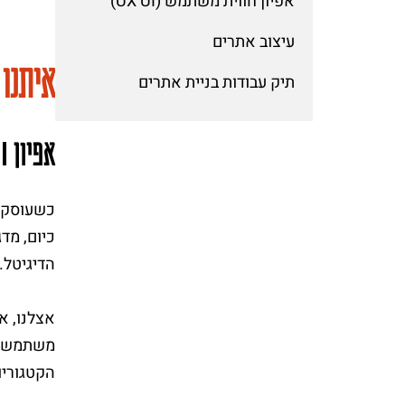
אפיון חווית משתמש (UX UI)
עיצוב אתרים
איתנו
תיק עבודות בניית אתרים
אפיון
U
I
כיום, מד
הדיגיטל.
אצלנו, א
משתמש בי
הקטגוריות? מה ההיררכ