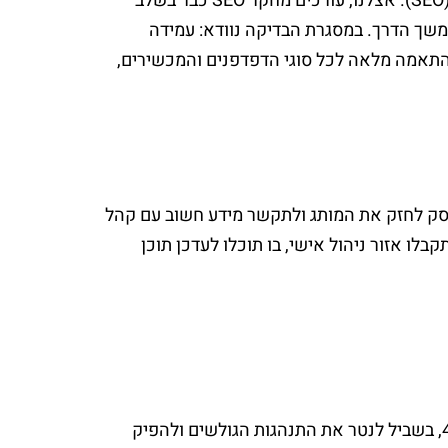
פיתוח אתרים אמור להתבצע עם תשומת לב רבה לנושא הקידום האורגני (SEO). אצלנו, עורכים מחקר SEO כבר בשלב
המשך הדרך. במסגרת הבדיקה נוודא: עמידה
 התאמה מלאה לכל סוגי הדפדפנים והמכשירים,
עסק לחזק את המותג ולתקשר מידע חשוב עם קהל
בלו אזור ניהול אישי, בו תוכלו לעדכן תוכן
לאחר שהאתר עלה לאוויר אנחנו מבצעים מדידות בעזרת גוגל אנליטיקס 4, בשביל לנטר את התנהגות הגולשים ולהפיק