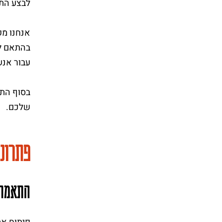
לבצע התא
אנחנו מק
עבור אנש
בסוף התה
שלכם.
פתרונ
התאמה 