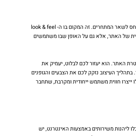
מיתוג מוצלח יעניק זהות ייחודית לאתר שלכם, ויבליט את החוזק שלכם ביחס לשאר המתחרים. זה המקום בו ה- look & feel
חודית של האתר, אלא גם על האופן שבו משתמשים
טרת האתר. הוא יעזור לכם לבלוט, יעמיק את
תהליך העיצוב נזקק לכם את הצבעים והגופנים
אלו ייצרו חווית משתמש ייחודית ומקרבת, שתחבר
וכלו ליהנות משירותים באמצעות האינטרנט, יש