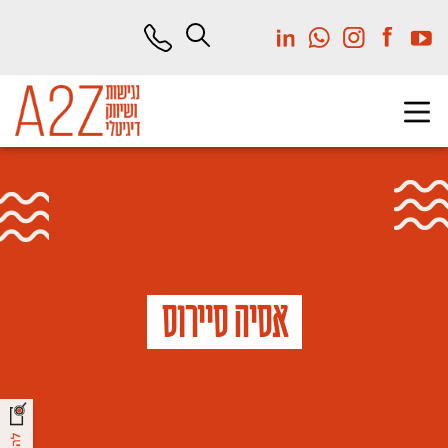
לג
תוכן
מרכזי
אסיה סיירוס