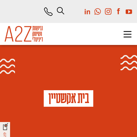
לג
תוכן
מרכזי
בית אקשטיין