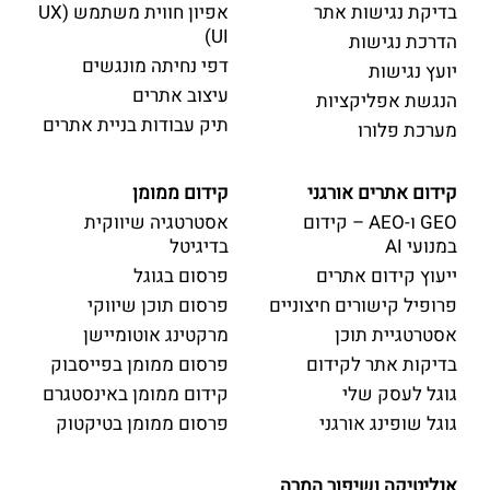
בדיקת נגישות אתר
אפיון חווית משתמש (UX
UI)
הדרכת נגישות
דפי נחיתה מונגשים
יועץ נגישות
עיצוב אתרים
הנגשת אפליקציות
תיק עבודות בניית אתרים
מערכת פלורו
קידום אתרים אורגני
קידום ממומן
GEO ו-AEO – קידום
אסטרטגיה שיווקית
במנועי AI
בדיגיטל
ייעוץ קידום אתרים
פרסום בגוגל
פרופיל קישורים חיצוניים
פרסום תוכן שיווקי
אסטרטגיית תוכן
מרקטינג אוטומיישן
בדיקות אתר לקידום
פרסום ממומן בפייסבוק
גוגל לעסק שלי
קידום ממומן באינסטגרם
גוגל שופינג אורגני
פרסום ממומן בטיקטוק
אנליטיקה ושיפור המרה