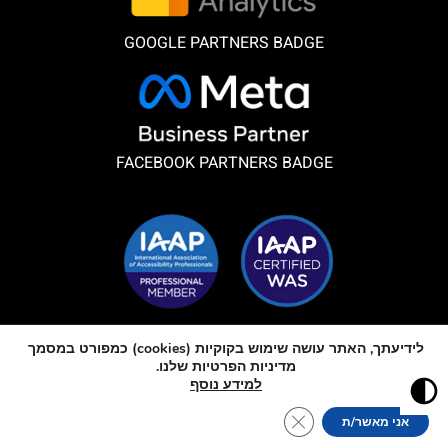
GOOGLE PARTNERS BADGE
FACEBOOK PARTNERS BADGE
חברים באיגוד הבינלאומי של מקצועני נגישות
לידיעתך, האתר עושה שימוש בקוקיות (cookies) כמפורט במסמך
מדיניות הפרטיות שלנו.
כל הזכויות שמורות
למידע נוסף
הצהרת נגישות
מפת אתר
תנאי שימוש
מדיניות פרטיות
Close GDPR Cookie Banner
אני מאשר/ת