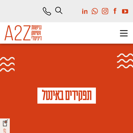
לג
תוכן
מרכזי
תפקידים באינטל