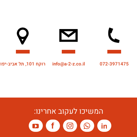
072-3971475
info@a-2-z.co.il
רוקח 101, תל אביב-יפו
המשיכו לעקוב אחרינו: