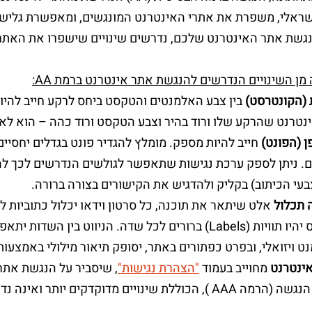
ראלי, משפרת את אתרי האינטרנט המונגשים, ומאפשרת גלישה
גשת אתר האינטרנט שלכם, נדרשים שינויים שישפרו את האתר
מן השינויים הנדרשים להנגשת אתר אינטרנט ברמת AA:
ת (הקונטרסט)
בין צבע האלמנטים והטקסט ביחס לרקע חייב להיות 
טרנט שהרקע שלו ורוד בהיר וצבע הטקסט ורוד כהה – הוא לא 
ן (הפונט)
. ניתן לספק ערכת נגישות שתאפשר לגולשים הנדרשים לכך להגדי
עי הכיתוב) בקליק ולהדגיש את הקישורים בצורה ברורה.
 תכלול
אלט שיתאר את תוכנה, כל סרטון וידאו יכלול כתוביות ל
ל שדה. הניווט בין השדות יתאפשר גם באמצעות מקש ה-Tab במקלדת.
ט ויזואלי, ובפרט כפתורים באתר, יסופק תיאור מילולי באמצעות
ינטרנט
מחוייב בעמוד
"הצהרת נגישות"
, שיסביר על הנגשת אתר
עוד רמת הנגשה (הרמה AAA ), הכוללת שינויים מדוקדקים