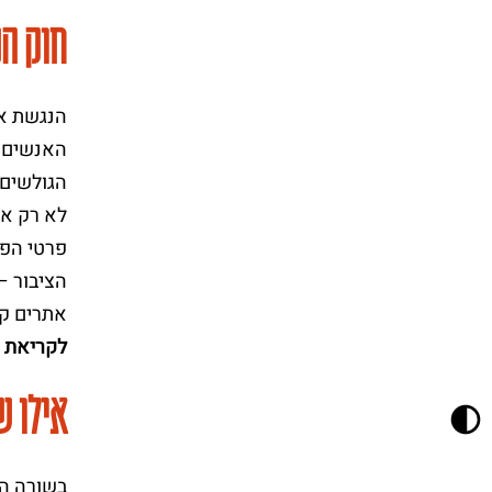
חוק הנ
הנגשת את
האנשים ע
הגולשים. על פי סעיף 19 לחוק שוויון זכו
לא רק את
פרטי הפו
הציבור –
אתרים קיימים, יש להנג
לקריאת מ
אילו ש