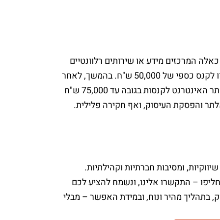
אלה המרכזים מידע או שירותים רלוונטיים
לקהל הרחב. עוד לפני הוכחת נזק – חשוף מי שלא דאג להנגשה של אתרו לקנס כספי של 50,000 ש"ח. בהמשך, לאחר
שהוגש צו נגישות והתאפשר לבעל העסק להנגיש את אתרו, חשוף בעל אתר האינטרנט לקנסות בגובה עד 75,000 ש"ח
ווקיות, ומסיבות חברתיות וקהילתיות.
ליפו – התקשרו אלינו, ונשמח להציע לכם
נטרנט לרמת AA כמתבקש על פי חוק, בתהליך מהיר ונוח, ובמידת האפשר – מבלי