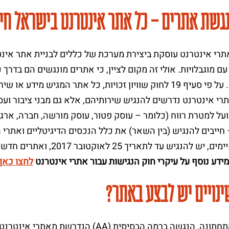
גשת אתרים – כל אתר אינטרנט בישראל חיי
רי אינטרנט עוסקת ביצירת מערכת של כללים לבניית אתר אינט
ם מוגבלויות. אולי זה מקום לציין, כי אתרים מונגשים הם בדרך כ
יות, כל אתר המגיש מידע או שירות לציבור, חייב להיות מונגש.
רי אינטרנט נדרשים להנגיש שירותיהם, אלא גם מבני ציבור ועסקי
על למטרת רווח (כלומר – עוסק פטור, עוסק מורשה, חברה, ארגון,
 חייבים להנגיש (בין השאר) את כלל הנכסים הדיגיטליים ואתרי
יש עד לתאריך 25 לאוקטובר 2017, ואתרים חדשים עולים מונגשים באופן מיידי.
ידע נוסף על עיקרי חוק הנגישות עבור אתרי אינטרנט
לחצו כאן
ינויים יש לבצע באתר?
בשורה התחתונה, הנגשה ברמה הבסיסית (AA