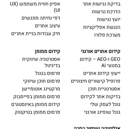
בדיקת נגישות אתר
אפיון חווית משתמש (UX
UI)
הדרכת נגישות
דפי נחיתה מונגשים
יועץ נגישות
עיצוב אתרים
הנגשת אפליקציות
תיק עבודות בניית אתרים
מערכת פלורו
קידום אתרים אורגני
קידום ממומן
GEO ו-AEO – קידום
אסטרטגיה שיווקית
במנועי AI
בדיגיטל
ייעוץ קידום אתרים
פרסום בגוגל
פרופיל קישורים חיצוניים
פרסום תוכן שיווקי
אסטרטגיית תוכן
מרקטינג אוטומיישן
בדיקות אתר לקידום
פרסום ממומן בפייסבוק
גוגל לעסק שלי
קידום ממומן באינסטגרם
גוגל שופינג אורגני
פרסום ממומן בטיקטוק
אנליטיקה ושיפור המרה