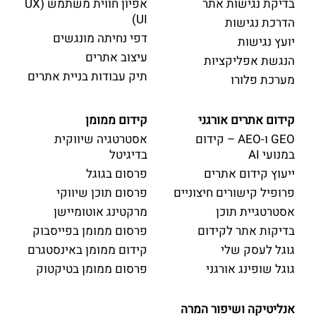
בדיקת נגישות אתר
אפיון חווית משתמש (UX
UI)
הדרכת נגישות
דפי נחיתה מונגשים
יועץ נגישות
עיצוב אתרים
הנגשת אפליקציות
תיק עבודות בניית אתרים
מערכת פלורו
קידום אתרים אורגני
קידום ממומן
GEO ו-AEO – קידום
אסטרטגיה שיווקית
במנועי AI
בדיגיטל
ייעוץ קידום אתרים
פרסום בגוגל
פרופיל קישורים חיצוניים
פרסום תוכן שיווקי
אסטרטגיית תוכן
מרקטינג אוטומיישן
בדיקות אתר לקידום
פרסום ממומן בפייסבוק
גוגל לעסק שלי
קידום ממומן באינסטגרם
גוגל שופינג אורגני
פרסום ממומן בטיקטוק
אנליטיקה ושיפור המרה