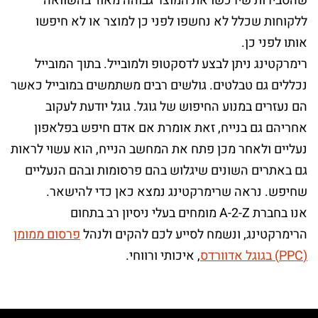
שהסבירות שירכשו את המוצר גבוהה מאוד בהשוואה
ללקוחות שכלל לא נחשפו לפני כן למוצר או לא חיפשו
אותו לפני כן.
רימרקטינג ניתן לבצע לדסקטופ ולמובייל. בתוך המובייל
נכללים גם טבלטים. גולשים רבים משתמשים במובייל כאשר
הם נעזרים במנוע החיפוש של גוגל. גוגל יודעת לעקוב
אחריהם גם בנייח, זאת אומרת אם אדם חיפש בפלאפון
נעליים ולאחר מכן פתח את המחשב הנייח, הוא עשוי לראות
גם באתרים השונים שיגלוש בהם פרסומות ובהם הנעליים
שחיפש. נראה שרימרקטינג נמצא כאן כדי להישאר.
אנו בחברת A-2-Z מומחים בעלי ניסיון רב בתחום
הרימרקטינג, ונשמח לסייע לכם להקים ולנהל
פרסום ממומן
(PPC) בגוגל אדוורדס
, איכותי ורווחי.