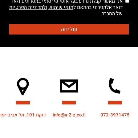
אני מאשר קבלת מידע בעל אופי פירסומי במסרונים ו/או
דואר אלקטרוני בהתאם ל
תנאי שימוש
ולמדיניות הפרטיות
של החברה
072-3971475
info@a-2-z.co.il
רוקח 101, תל אביב-יפו