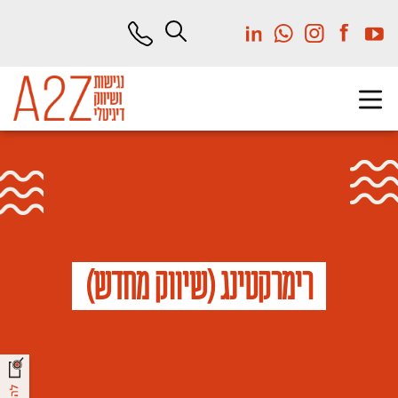
לג
תוכן
מרכזי
רימרקטינג (שיווק מחדש)