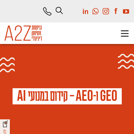
לג
תוכן
מרכזי
a
i
A
E
O
G
E
O
ו-
– קידום במנועי