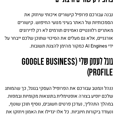
נבנה עבורכם פרופיל קישורים איכותי שיחזק את
הסמכותיות של האתר בעיני מנועי החיפוש. קישורים
מאתרים רלוונטיים ואמינים תורמים לא רק לדירוגים
אורגניים, אלא גם מעלים את הסיכוי שתוכן שלכם ייבחר על
ידי AI Engines כמקור מהימן להצגת תשובות.
גוגל לעסק שלי (
G
o
o
g
l
e
B
u
s
i
n
e
s
s
)
P
r
o
f
i
l
e
ננהל ונמטב עבורכם את הפרופיל העסקי בגוגל, כך שהמותג
שלכם יופיע בצורה אופטימלית בתוצאות מקומיות ובמפות.
במהלך התהליך, נעדכן פרטים חשובים, נוסיף תוכן שוטף,
ונעודד ביקורות חיוביות. כל אלו יגדילו את האמון ויחזקו את