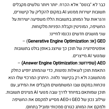
כבר לא "בונוס" אלא הכרח. יותר ויותר גולשים מקבלים
תשובות ישירות ממנוע AI במקום להקליק על קישורים,
והנראות של המותג בתשובות הללו משפיעה ישירות על
החשיפה, המוניטין וקבלת הפניות מלקוחות.
שני מושגים חדשים נכנסו לחיינו:
GEO (או: Generative Engine Optimization
) –
אופטימיזציה של תוכן כך שיוצג באופן בולט בתשובות
שמנועי AI מייצרים.
AEO (שפירושו: Answer Engine Optimization)
–
התאמת תוכן לשאלות נפוצות, כדי שהמותג יופיע כחלק
מהתשובה ולא רק בקישור נלווה. היתרון המרכזי שלו הוא
נוכחות במקום שבו המשתמשים מקבלים את המידע, עם
תוכן שמותאם במיוחד לדרך שבה מנועי AI מציגים תשובות.
שילוב נכון של GEO ו-AEO מסייע למקסם את החשיפה
ולמקם את המותג כגורם סמכותי ומוביל בתחום.