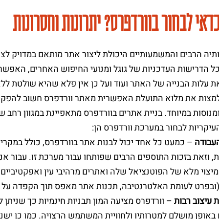
דאי לבחור בוורדפרס? יתרונות וחסרונות
נותיה הרבים והמשמעותיים היכולת ליצור אתר מותאם במדויק לצר
ל הדרישות העדכניות של גוגל ומנועי החיפוש האחרים, האפשר
 עלות הבנייה של האתר ועוד ועל כן אין פלא שהיא שולטת ללא עור
מצות את מלוא התועלת האפשרית מאתר וורדפרס חשוב להפקיד 
ומנוסות במיוחד. בניית אתרים בוורדפרס מתאפיינת במגוון רחב ש
עיקריות לבחור במערכת וורדפרס הן:
עבודה
– כמעט כל אחד יכול לבנות אתר בוורדפרס, כולל במקר
, וזאת בזכות התוספים הרבים שפותחו עבור מערכת זו. עבור אנש
יצוי מלא של הפוטנציאל שלה ואתרים מרהיבי עין ואפקטיביים 
בפרט לעומת האלטרנטיבה, תכנות אתר מאפס תוך הקפדה על כת
 עיצוב רבות
– וורדפרס מציעה המון תבניות חינמיות כך שניתן 
אופן מושלם למטרותיו ולחוויית המשתמש הרצויה. כמו כן ישנן