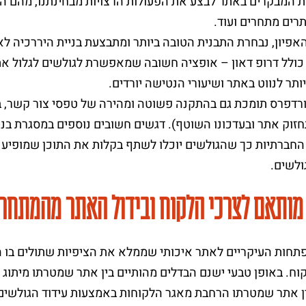
 המבקרים באתר לבצע את הפעולות הרצויות מבחינתנו, מהם הע
רים מתחרים ועוד.
אפיון, נבחרת התבנית הטובה ביותר ומתבצעת בניית היררכיה לא
כולל דרופ דאון – אופציה חשובה שמאפשרת לגולשים לגלול א
ותר לנווט באתר ושיעורי הנטישה יורדים.
רדפרס תומכת גם בהתקנה פשוטה ומהירה של טפסי צור קשר, ביצ
זוק אתר ובעדכונו השוטף). דגשים חשובים נוספים במסגרת בנ
חברתיות כך שהגולשים יוכלו לשתף בקלות את התוכן שמופיע ב
ולשים.
מותאם לצרכי הלקוח ובידול האתר מהמתחר
חות העיקריים לאתר איכותי שממלא את הציפיות שתולים בו 
וח. באופן טבעי ישנם הבדלים מהותיים בין אתר שמטרתו מיתוג
ין אתר שמטרתו הרחבת מאגר הלקוחות באמצעות עידוד הגולשים