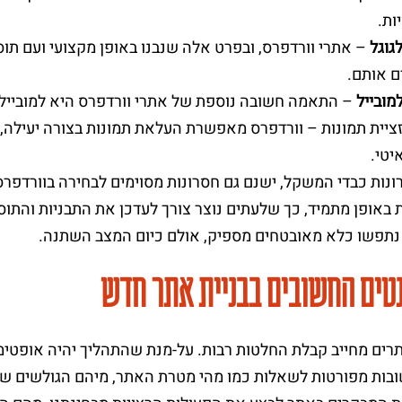
ות.
גוגל
– אתרי וורדפרס, ובפרט אלה שנבנו באופן מקצועי ועם תוס
ם אותם.
מובייל
– התאמה חשובה נוספת של אתרי וורדפרס היא למובייל, 
ציית תמונות – וורדפרס מאפשרת העלאת תמונות בצורה יעילה, ו
יטי.
ונות כבדי המשקל, ישנם גם חסרונות מסוימים לבחירה בוורדפ
באופן מתמיד, כך שלעתים נוצר צורך לעדכן את התבניות והתוס
נתפשו כלא מאובטחים מספיק, אולם כיום המצב השתנה.
טים החשובים בבניית אתר חדש
רים מחייב קבלת החלטות רבות. על-מנת שהתהליך יהיה אופטימלי
בות מפורטות לשאלות כמו מהי מטרת האתר, מיהם הגולשים שנרצה