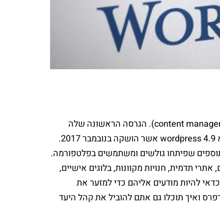
וורדפרס היא מערכת ניהול תוכן (CMS – ראשי תיבות של content management system). הגרסה הראשונה שלה
יצאה לאור באוקטובר 2003, והגרסה העדכנית ביותר שלה נכון להיום היא wordpress 4.9 אשר הושקה בנובמבר 2017.
 ותוספים שפיתחו גולשים ומשתמשים בפלטפורמה.
אתרי תדמית, חנויות מקוונות, בלוגים אישיים,
כדאי להיות מודעים אליהם כדי למזער את
רס ואיך תוכלו גם אתם להוביל את קהל היעד