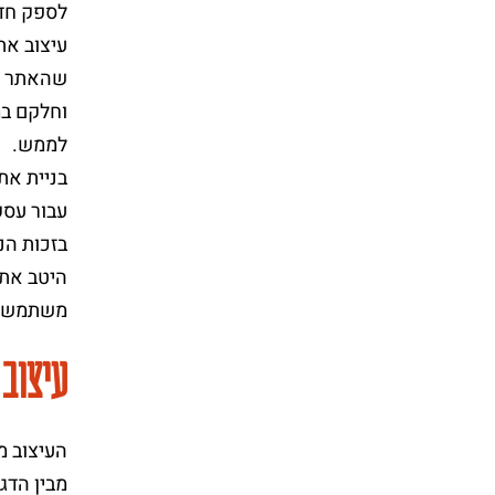
לספק חדש
שהאתר שי
וחלקם במ
לממש.
בניית את
עבור עסק
היטב את 
משתמש ש
עיצוב 
העיצוב מ
מבין הדג