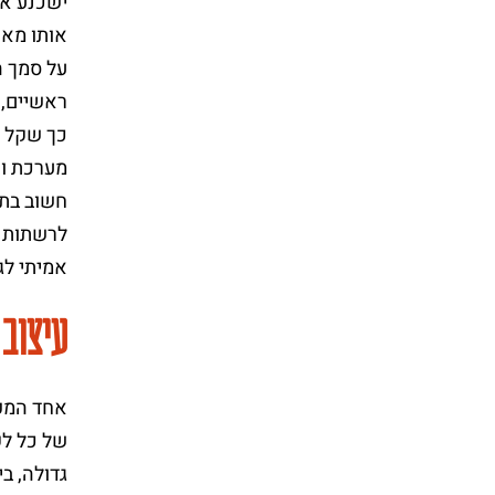
ישכנע את
אותו מאת
על סמך ה
ראשיים, 
כך שקל י
מערכת וו
חשוב בתח
לרשתות ה
אמיתי לג
עיצוב 
אחד המפת
של כל לק
גדולה, ב