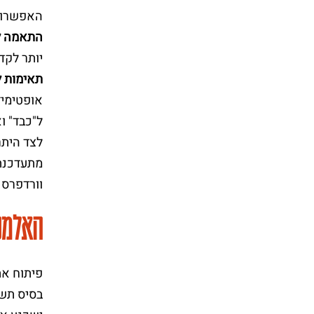
האפשרוי
התאמה ל
יותר לקד
תאימות ל
אופטימיז
ל"כבד" וא
לצד היתר
מתעדכנת 
וורדפרס 
האלמנ
פיתוח את
בסיס תשו