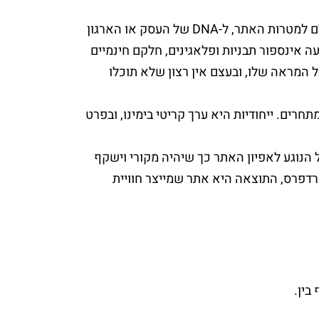
עיצוב אתרים בוורדפרס מאפשר כאמור ליצור אתר שמותאם באופן מושלם למטרות האתר, ל-DNA של העסק או הארגון
 אינספור תבניות ופלאגינים, חלקם חינמיים
 המראה שלו, ובעצם אין רצון שלא תוכלו
רים. ייחודיות היא ערך קריטי בימינו, ובפרט
הגבוהות בכל הנוגע לאפיון האתר כך שיהיה מקורי וישקף
רדפרס, התוצאה היא אתר שמייצר חוויית
בין.