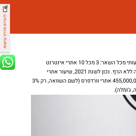
וורדפרס היא פלטפורמת בניית האתרים הפופולרית ביותר, ובהפרש משמעותי מכל השאר: 3 מכל 10 אתרי אינטרנט
מבוססים על מערכת ניהול התוכן שהושקה ב-2003 ומאז כמובן השתכללה ללא הרף. נכון לשנת 2021, שיעור אתרי
הוורדפרס העולמי עומד על כ-35% ביחס לשאר מערכות הניהול עם כ – 455,000,00 אתרי וורדפרס (לשם השוואה, רק 3%
 ג'ומלה).