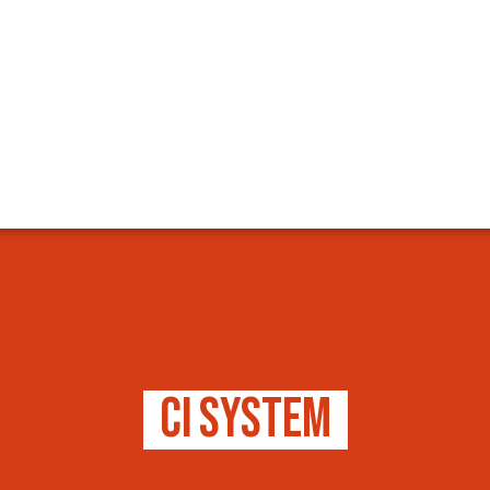
C
I
S
y
s
t
e
m