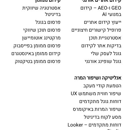
קידום אתרים אורגני
קידום ממומן
GEO ו-AEO – קידום
אסטרטגיה שיווקית
במנועי AI
בדיגיטל
ייעוץ קידום אתרים
פרסום בגוגל
פרופיל קישורים חיצוניים
פרסום תוכן שיווקי
אסטרטגיית תוכן
מרקטינג אוטומיישן
בדיקות אתר לקידום
פרסום ממומן בפייסבוק
גוגל לעסק שלי
קידום ממומן באינסטגרם
גוגל שופינג אורגני
פרסום ממומן בטיקטוק
אנליטיקה ושיפור המרה
הטמעת קודי מעקב
שיפור חווית משתמש UX
דוחות גוגל מתקדמים
שיפור המרות באיקומרס
מסע לקוח בדיגיטל
דוחות מתקדמים – Looker