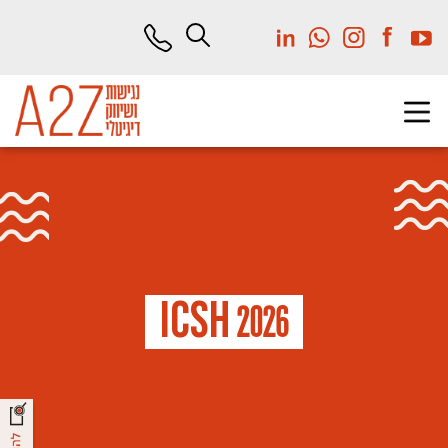
לג
תוכן
מרכזי
I
C
S
H
2026