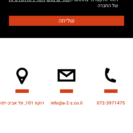
של החברה
072-3971475
info@a-2-z.co.il
רוקח 101, תל אביב-יפו