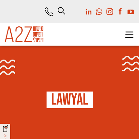
לג
תוכן
מרכזי
L
a
w
y
a
l