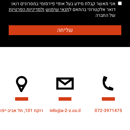
אני מאשר קבלת מידע בעל אופי פירסומי במסרונים ו/או
דואר אלקטרוני בהתאם ל
תנאי שימוש
ולמדיניות הפרטיות
של החברה
072-3971475
info@a-2-z.co.il
רוקח 101, תל אביב-יפו