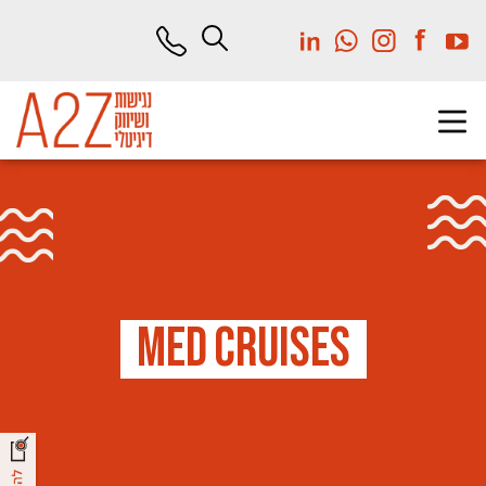
לג
תוכן
מרכזי
M
e
d
C
r
u
i
s
e
s