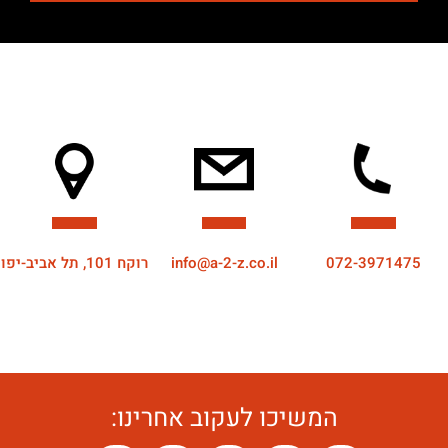
072-3971475
info@a-2-z.co.il
רוקח 101, תל אביב-יפו
המשיכו לעקוב אחרינו: