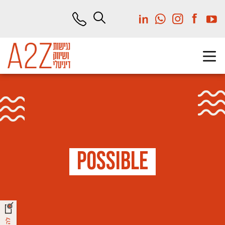
לג
תוכן
מרכזי
P
o
s
s
i
b
l
e