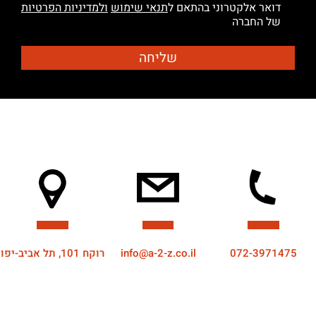
דואר אלקטרוני בהתאם ל
תנאי שימוש
ולמדיניות הפרטיות
של החברה
072-3971475
info@a-2-z.co.il
רוקח 101, תל אביב-יפו