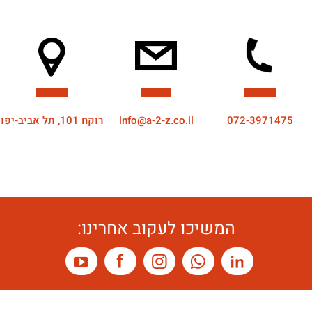
072-3971475
info@a-2-z.co.il
רוקח 101, תל אביב-יפו
המשיכו לעקוב אחרינו: