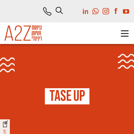
לג
תוכן
מרכזי
T
A
S
E
U
P