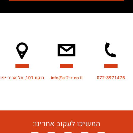
072-3971475
info@a-2-z.co.il
רוקח 101, תל אביב-יפו
המשיכו לעקוב אחרינו: