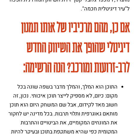
ל"עיר דיגיטלית חכמה".
אם כן, מהם מרכיביו של אותו תמנון
דיגיטלי שהופך את השיווק החדש
לרב-זרועות ומורכב? הנה הרשימה:
התוכן הוא המלך, והמלך מדבר בשפה שונה בכל
מקום: כיום, לא מספיק לייצר תוכן איכותי. נכון, זה
חשוב מאד לקידום, אבל שם המשחק היום הוא תוכן
מותאם גאוגרפית ותלוי תרבות. בכל מדינה יש לחקור
את המונחים המקומיים, את הביטויים והתרבות
המקומית כפי שהיא משתקפת בתוכן ובעיקר להיות