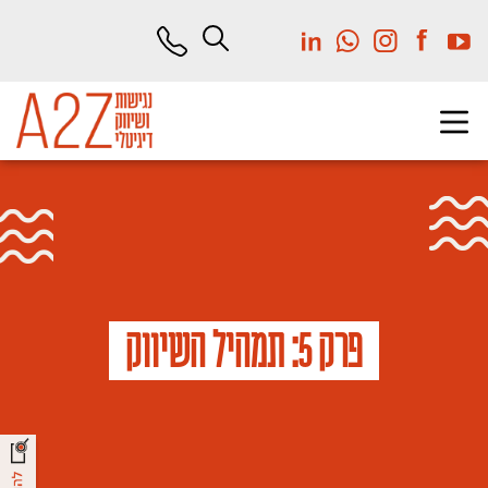
לג
תוכן
מרכזי
פרק 5: תמהיל השיווק