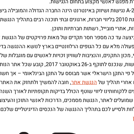
דת מפגש לאנשי מקצוע בתחום הנגישות.
חברת A-2-Z נגישות ושיווק באינטרנט הינה החברה הגדולה והמוביל
החל משנת 2010 בליווי חברות, ארגונים ובתי תוכנה רבים בתהליך ה
ת, אתרי מובייל, רשתות חברתיות ותוכן.
צעה עד כה מספר חסר תקדים של מאות פרויקטים של הנגשת את
עולה מלא עם כל הגופים הרלוונטיים בארץ לנושא ההנגשה בדיג
 מכון התקנים, והנציבות לשוויון זכויות לאנשים עם מוגבלות 
חוק הנגישות, שנכנס לתוקף ב-26 באוק
ל פי התקן הישראלי אשר מבוסס על התקן הבינלאומי – אך חשוב
 אחרי תהליך של
הנגשת אתר
, חובה להמשיך ולתחזק את האתר 
ים ללקוחותינו ליווי שוטף הכולל בדיקות תקופתיות לאורך השנה, 
 שמועלים לאתר, הנגשת מסמכים, הדרכות לאנשי התוכן והעיצוב
ות ולסייע לכם בתהליך ההנגשה של הנכסים הדיגיטליים שלכם. ל