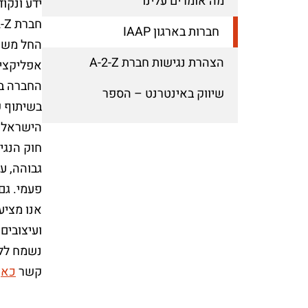
מה אומרים עלינו
ידע ונקו
חברות בארגון IAAP
הצהרת נגישות חברת A-2-Z
אפליקציו
החברה בי
שיווק באינטרנט – הספר
בשיתוף פ
הישראלי,
גבוהה, ע
פעמי. גם
אנו מציע
ועיצובים
נשמח ללו
קשר
כאן