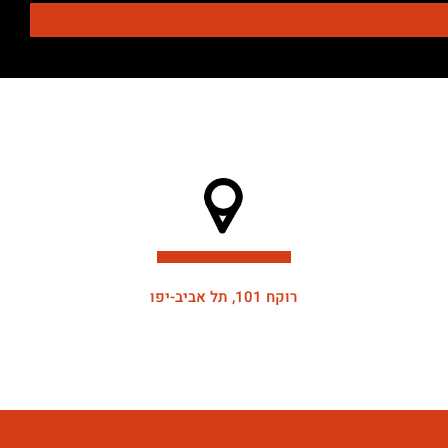
רוקח 101, תל אביב-יפו