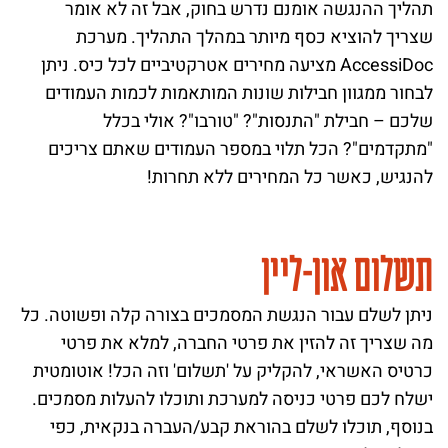
תהליך ההנגשה אומנם נדרש בחוק, אבל זה לא אומר
שצריך להוציא כסף מיותר במהלך התהליך. מערכת
AccessiDoc מציעה מחירים אטרקטיביים לכל כיס. ניתן
לבחור ממגוון חבילות שונות המותאמות לכמות העמודים
שלכם – חבילת "התנסות"? "טורבו"? אולי בכלל
"מתקדמים"? הכל תלוי במספר העמודים שאתם צריכים
להנגיש, כאשר כל המחירים ללא תחרות!
תשלום און-ליין
ניתן לשלם עבור הנגשת המסמכים בצורה קלה ופשוטה. כל
מה שצריך זה להזין את פרטי החברה, למלא את פרטי
כרטיס האשראי, להקליק על 'תשלום' וזה הכל! אוטומטית
ישלח לכם פרטי כניסה למערכת ותוכלו להעלות מסמכים.
בנוסף, תוכלו לשלם בהוראת קבע/העברה בנקאית, כפי