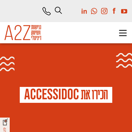
לג
תוכן
מרכזי
A
c
c
e
s
s
i
D
o
c
הכירו את