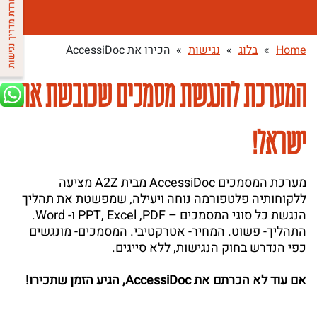
Home
»
בלוג
»
נגישות
»
הכירו את AccessiDoc
המערכת להנגשת מסמכים שכובשת את
ישראל!
מערכת המסמכים AccessiDoc מבית A2Z מציעה
ללקוחותיה פלטפורמה נוחה ויעילה, שמפשטת את תהליך
הנגשת כל סוגי המסמכים – PPT, Excel ,PDF ו- Word.
התהליך- פשוט. המחיר- אטרקטיבי. המסמכים- מונגשים
כפי הנדרש בחוק הנגישות, ללא סייגים.
אם עוד לא הכרתם את AccessiDoc, הגיע הזמן שתכירו!