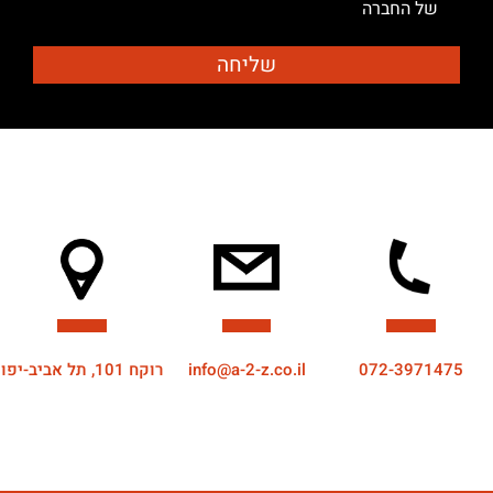
של החברה
072-3971475
info@a-2-z.co.il
רוקח 101, תל אביב-יפו