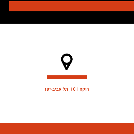
רוקח 101, תל אביב-יפו