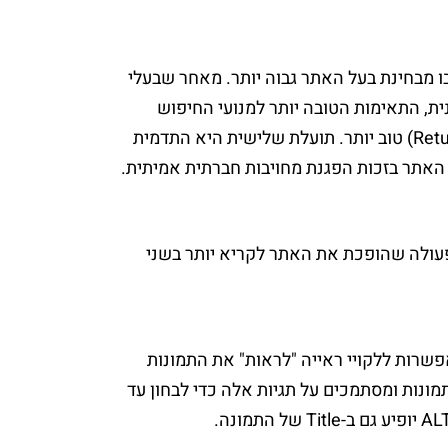
ו מבחינת בעל האתר גבוה יותר. מאחר שבעלי
ית, התאימות הטובה יותר למנועי החיפוש
תורמת אף היא להגדלת נפח התנועה באתר, לשיפור יחס ההמרה ול-ROI (החזר להשקעה – Return On Investment) טוב יותר. תועלת שלישית היא התדמית
ל האתר בזכות הפגנת מחויבות חברתית אמיתית.
 פעולה שהופכת את האתר לקריא יותר בשני
תמונות שמופיעות באתר. תגיות ALT מנוסחות בקפידה מאפשרות ללקויי ראייה "לראות" את התמונות
תמונות ומסתמכים על תגיות אלה כדי לבחון עד