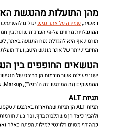
מהן התועלות מהנגשת הא
ראשית,
שמירה על אתר נגיש
יכולים להשתמש כו
המוגבלויות מהווים על-פי הערכות שונות בין ח
החיובית יותר של אתר מונגש היטב, ועוד תועלת
הנושאים החופפים בין הנגשה 
ישנן פעולות אשר תורמות הן בהיבט של הנגישו
הממשקים (זה המונגש וזה ה"רגיל"), Markup, שימוש בתגיות ALT ויצירת כותרות ותת-כותרות.
תגיות ALT
ולהבין כיצד הן משתלבות בדף, ובה בעת תורמות 
כמה דף מסוים רלוונטי למילות מפתח כאלה ואחרות. יצוין כי ע