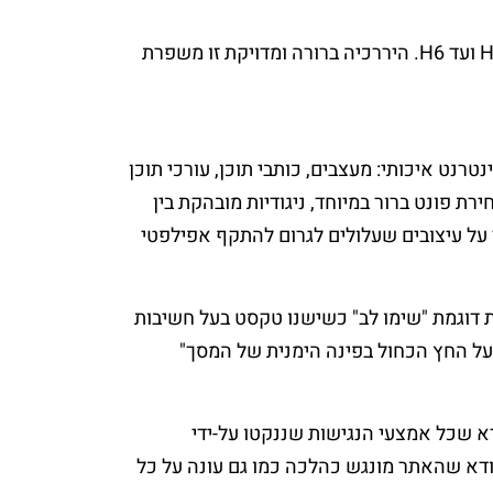
בכדי לעזור לבעלי קשיי וקשב וריכוז להבין דף אינטרנט חשובה מאוד החלוקה הנכונה לכותרות ותת-כותרות, מ-H1 ועד H6. היררכיה ברורה ומדויקת זו משפרת
רנט איכותי: מעצבים, כותבי תוכן, עורכי תוכן
דגשים העיקריים הם בחירת פונט ברור במיוחד, ניגודיות מובהקת בין
על עיצובים שעלולים לגרום להתקף אפילפטי
ות דוגמת "שימו לב" כשישנו טקסט בעל חשיבות
 על החץ הכחול בפינה הימנית של המסך"
א שכל אמצעי הנגישות שננקטו על-ידי
לוודא שהאתר מונגש כהלכה כמו גם עונה על כל