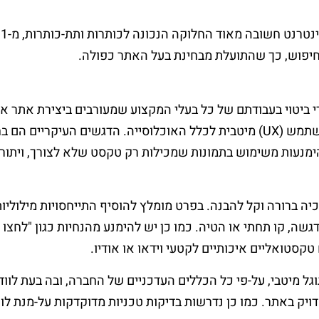
החיפוש, כך שהתועלת מבחינת בעל האתר כפולה.
י ביטוי בעבודתם של כל בעלי המקצוע שמעורבים ביצירת אתר אינט
ומתכנתים. המעצבים נדרשים להבטיח חוויית משתמש (UX) מיטבית לכלל האוכלוסייה. ה
מנעות משימוש בתמונות שמכילות רק טקסט שלא לצורך, ויתור 
ררכיה ברורה וקל להבנה. בפרט מומלץ להוסיף התייחסויות מילולי
גשה, קו תחתי או הטיה. כמו כן יש להימנע מהנחיות כגון "לחצו
טקסטואליים איכותיים לקטעי וידאו או אודיו.
ל מיטבי, על-פי כל הכללים העדכניים של החברה, ובה בעת לווד
מדויק באתר. כמו כן נדרשות בדיקות טכניות מדוקדקות על-מנת 