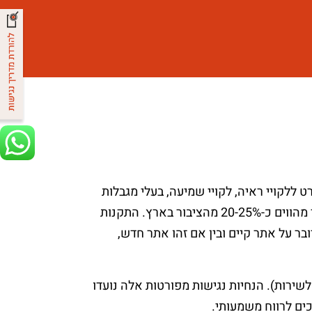
ה, ובפרט ללקויי ראיה, לקויי שמיעה, בעלי מגבלות
פיזיות אשר מתקשים להפעיל את הידיים ובעלי מגבלות קוגניטיביות (דיסלקציה, קשיי קשב וריכוז ועוד) – שביחד מהווים כ-20-25% מהציבור בארץ. התקנות
בר על אתר קיים ובין אם זהו אתר חדש,
לות (התאמות נגישות לשירות). הנחיות נגישות מפורטות אלה נועדו
כים לרווח משמעותי.