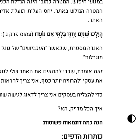
המטרה הגולש באתר. יחס העלות תועלת אדיר 
האתר.
הֲיֵלְכוּ שְׁנַיִם יַחְדָּו בִּלְתִּי אִם נוֹעָדוּ
(עמוס פרק ג’):
האגדה מספרת, שכאשר “העכבישים” של גוגל סו
מוגבלות”.
זאת אומרת, שכדי להתאים את האתר שלי לגוגל
את עסקי ולהרוויח יותר כסף, אני צריך להראות
כדי להצליח בעסקים אני צריך לדאוג לגישה שווי
איך הכל מדויק, הא?
הנה כמה דוגמאות פשוטות:
כותרות הדפים: