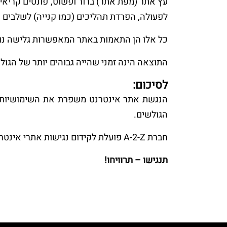
עץ אתר (מפת אתר) ברור ופשוט, פונטים קריאים 
לפעולה, הפרדת תהליכים (כמו קנייה) לשלבים נפ
כל אלו הן התאמות באתר המאפשרות גלישה נוח
התוצאה הינה זמני שהייה גבוהים יותר של הגול
לסיכום:
הנגשת אתר אינטרנט משפרת את השימושיות וא
הגולשים.
חברת A-2-Z פועלת לקידום נגישות אתרי אינטרנט בשיתוף פעולה עם עמותת נגישות ישראל.
תנגישו – תרוויחו!