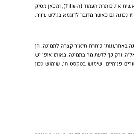
כל מי שמקדם אתרים מכיר את החשיבות של ה-Title tag (כותרת העמוד). העכביש של מנוע החיפוש סורק ראשית את כותרת העמוד (ה-Title), ומכאן מסיק
. דף אינטרנט ללא כותרת יקודם פחות מאשר דף עם title מתאים. גישה זו נכונה גם כאשר מדובר לדוגמא בגולש עיוור.
העכבר על גבי תמונה באתר,ונותן כותרת תיאור קצרה לתמונה. הן
יה, ורק כך לדעת מה בתמונה. באותו אופן יש
רים פנימיים, שימוש בטקסט חי, שימוש נכון