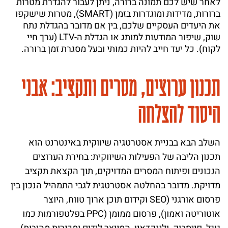
לאחר שיש לכם תמונה ברורה, ניתן לעבור להגדרת מטרות
ברורות, מדידות ומוגדרות בזמן (SMART), מטרות שישקפו
את היעדים העסקיים שלכם, בין אם מדובר בהגדלת נתח
שוק, שיפור המודעות למותג או הגדלת ה-LTV (ערך חיי
לקוח). כל יעד חייב להיות כמותי ובעל מסגרת זמן ברורה.
תכנון ערוצים, מסרים ותקציב: אבני
היסוד להצלחה
השלב הבא בבניית אסטרטגיה שיווקית באינטרנט הוא
תכנון הליבה של הפעילות השיווקית: בחירת הערוצים
הנכונים ופיתוח המסרים המדויקים, תוך הקצאת תקציב
מדויקת. מדובר בהחלטה אסטרטגית לגבי התמהיל הנכון בין
פרסום אורגני (SEO וקידום תוכן ארוך טווח, היוצר
אוטוריטה ואמון), פרסום ממומן (PPC בפלטפורמות כמו