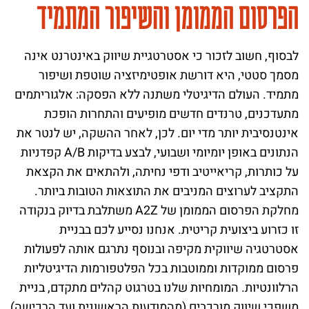
הפרסום הממומן והשיפור המתמיד
לבסוף, חשוב לזכור כי אסטרטגיית שיווק באינטרנט אינה
מסמך סטטי, היא דורשת אופטימיזציה שוטפת ושיפור
מתמיד. העולם הדיגיטלי משתנה ללא הפסקה: אלגוריתמים
מתעדכנים, טרנדים חדשים מופיעים והתחרות הופכת
אינטנסיבית יותר מדי יום. לכן, לאחר ההשקה, יש לנטר את
הנתונים באופן יומיומי ושבועי, לבצע בדיקות A/B קפדניות
על כותרות, קריאייטיב ודפי נחיתה, ולהתאים את הקצאת
התקציב לערוצים המניבים את התוצאות הטובות ביותר.
מחלקת הפרסום הממומן של A2Z משתלבת בדיוק בנקודה
זו כזרוע ביצועית קריטית. אנחנו נסייע לכם בבניית
אסטרטגיה שיווקית מקיפה ובנוסף נתרגם אותה לפעולות
פרסום ממוקדות וממוטבות בכל הפלטפורמות הדיגיטליות
הרלוונטיות. המומחיות שלנו בטרגוט קהלים מתקדם, בניית
משפכי שיווק מורכבים (מהמודעות הראשונית ועד הרכישה)