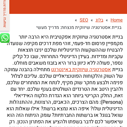
Home
»
בלוג
»
SEO
»
בניית אסטרטגיה שיווקית מנצחת: מדריך מעשי
בניית אסטרטגיה שיווקית אפקטיבית היא הרבה יותר
מקמפיין פרסום חד-פעמי, זוהי מפת דרכים מקיפה שנועדה
להבטיח שההשקעות הדיגיטליות שלכם יניבו תוצאות
עקביות ומדידות. בעידן הדיגיטלי התחרותי, שבו כל קליק
נספר, פעולה ללא כיוון ברור היא בזבוז משאבים מוחלט.
בניית
אסטרטגיה שיווקית באינטרנט
מתחילה בהבנה עמוקה
של השוק והלקוחות הפוטנציאליים שלכם. עליכם לצלול
פנימה ולבצע מחקר שוק מקיף, לנתח את המתחרים שלכם,
ולהבין היטב את הטרנדים השולטים בענף שלכם. יחד עם
זאת, החלק הקריטי ביותר הוא הגדרת הלקוח האידיאלי
(Persona): מהם הצרכים, הכאבים, הרצונות, וההתנהלות
הדיגיטלית שלו? איפה הוא נמצא ברשת? אילו שאלות הוא
שואל בגוגל או ברשתות החברתיות? עומק הניתוח הזה הוא
שיאפשר לכם לדבר בשפתו ולהציע את הפתרון הנכון. רק