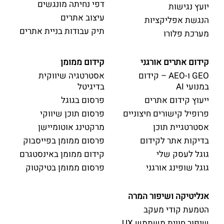
דפי נחיתה מונגשים
יועץ נגישות
עיצוב אתרים
הנגשת אפליקציות
תיק עבודות בניית אתרים
מערכת פלורו
קידום אתרים אורגני
קידום ממומן
GEO ו-AEO – קידום
אסטרטגיה שיווקית
במנועי AI
בדיגיטל
ייעוץ קידום אתרים
פרסום בגוגל
פרופיל קישורים חיצוניים
פרסום תוכן שיווקי
אסטרטגיית תוכן
מרקטינג אוטומיישן
בדיקות אתר לקידום
פרסום ממומן בפייסבוק
גוגל לעסק שלי
קידום ממומן באינסטגרם
גוגל שופינג אורגני
פרסום ממומן בטיקטוק
אנליטיקה ושיפור המרה
הטמעת קודי מעקב
שיפור חווית משתמש UX