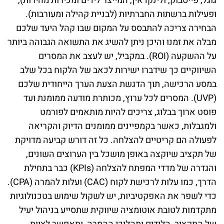
גוגל, פייסבוק, ולינקדאין, המייצר לידים ומכירות מהירות),
ופעילות ברשתות החברתיות (לבניית קהילה ומעורבות).
הבחירה צריכה להתבסס על המקום שבו קהל היעד שלכם
מבלה את זמנו והיכן ניתן להשיג את התשואה הגבוהה ביותר
על ההשקעה (ROI). במקביל, יש לעצב את המסרים
השיווקיים כך שידברו ישירות לכאב של הלקוח בכל שלב
במסע הרכישה, תוך הדגשת הצעת הערך הייחודית שלכם
(UVP). המסרים לכל ערוץ, מכותרת מודעה ממומנת ועד
פוסט ארוך בבלוג, צריכים להיות מותאמים לפורמט
ולמגבלות, כאשר בקמפיינים ממומנים הדיוק והקריאה
לפעולה הם קריטיים להצלחה. כל זה דורש קביעה מדויקת
של תקציב שיוקצה באופן מושכל בין הערוצים השונים,
והגדרה של מדדי המפתח להצלחה (KPIs) כבר בתחילת
הדרך, כמו עלות לרכישת לקוח (CAC) ועלות להמרה (CPA).
כדי לשפר את האפקטיביות, יש לשקול שימוש בטכנולוגיות
מתקדמות לטובת אוטומציה שיווקית שתסייע בניהול יעיל