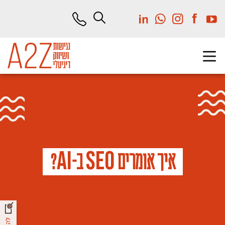
לג
תוכן
מרכזי
A
I
S
E
O
איך אומרים
ב-
?