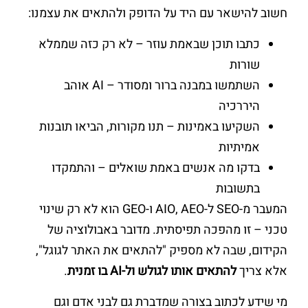
חשוב להישאר עם היד על הדופק ולהתאים את עצמנו:
כתבו תוכן שבאמת עוזר – לא רק כזה שממלא
שורות
השתמשו במבנה ברור ומסודר – AI אוהב
היררכיה
השקיעו באמינות – תנו מקורות, הביאו תובנות
אמיתיות
בדקו מה אנשים באמת שואלים – והתמקדו
בתשובות
המעבר מ-SEO ל-AIO, AEO ו-GEO הוא לא רק שינוי
טכני – זו מהפכה תפיסתית. מדובר באבולוציה של
הקידום, שבה לא מספיק "להתאים את האתר לגוגל",
אלא צריך
להתאים אותו לגולש ול-AI בו זמנית
.
מי שידע לכתוב בצורה שמדברת גם לבני אדם וגם