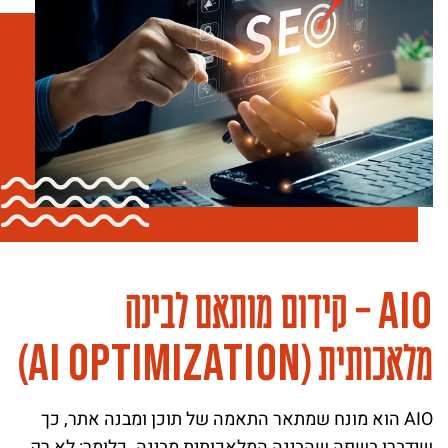
A
I
O
– קידום מותאם לבינה
A
I
O
p
t
i
m
i
z
a
t
i
o
n
מלאכותית (
)
AIO הוא מונח שמתאר התאמה של תוכן ומבנה אתר, כך
שידברו בשפה שהבינה המלאכותית מבינה. כלומר: לא רק