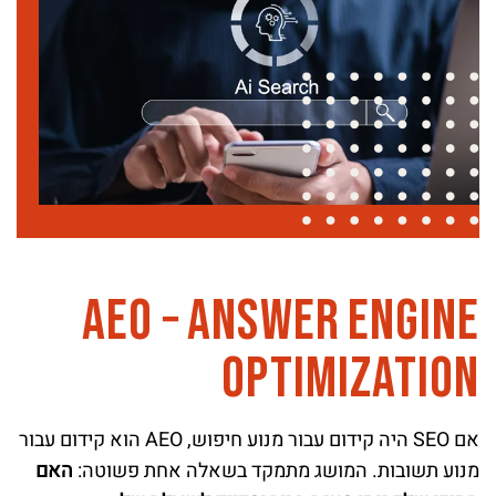
A
E
O
A
n
s
w
e
r
E
n
g
i
n
e
–
O
p
t
i
m
i
z
a
t
i
o
n
אם SEO היה קידום עבור מנוע חיפוש, AEO הוא קידום עבור
מנוע תשובות. המושג מתמקד בשאלה אחת פשוטה:
האם