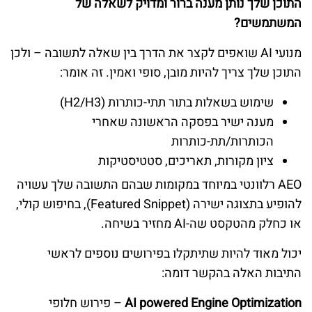
התוכן שלך נותן מענה ברור ומדויק לשאלה של
המשתמשים?
מנועי AI שואפים לקצר את הדרך בין שאלה לתשובה – ולכן
התוכן שלך צריך להיות מובן, סופי ואמין. זה אומר:
שימוש בשאלות בתור תתי-כותרות (H2/H3)
מענה ישיר בפסקה הראשונה שאחרי
הכותרות/תת-כותרות
ציון מקורות, תאריכים, סטטיסטיקות
AEO רלוונטי במיוחד במקומות שבהם התשובה שלך עשויה
להופיע בתצוגה ישירה (Featured Snippet), בחיפוש קולי,
או כחלק מהטקסט שה-AI מחזיר בשיחה.
יכול מאוד להיות שתיתקלו בפירושים נוספים לראשי
התיבות האלה בהקשר דומה:
AI powered Engine Optimization
– פירוש חלופי