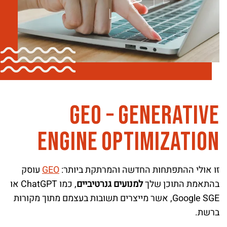
G
E
O
G
e
n
e
r
a
t
i
v
e
–
E
n
g
i
n
e
O
p
t
i
m
i
z
a
t
i
o
n
זו אולי ההתפתחות החדשה והמרתקת ביותר:
GEO
עוסק
בהתאמת התוכן שלך
למנועים גנרטיביים
, כמו ChatGPT או
Google SGE, אשר מייצרים תשובות בעצמם מתוך מקורות
ברשת.