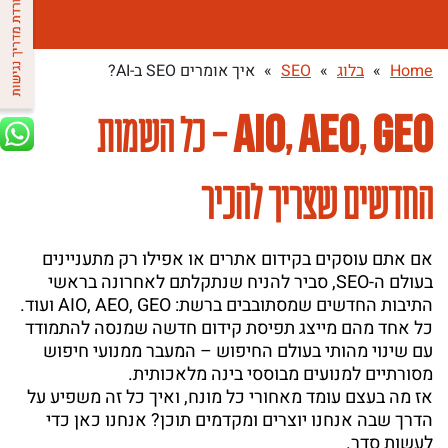
Home
»
בלוג
»
SEO
»
איך אומרים SEO ב-AI?
A
I
O
A
E
O
G
E
O
,
,
– כל השמות
החדשים שצריך להכיר
אם אתם עוסקים בקידום אתרים או אפילו רק מתעניינים
בעולם ה-SEO, סביר להניח שנתקלתם לאחרונה בראשי
התיבות החדשים שמסתובבים ברשת: AIO, AEO, GEO ועוד.
כל אחד מהם מייצג תפיסת קידום חדשה שמנסה להתמודד
עם שינוי מהותי בעולם החיפוש – המעבר ממנועי חיפוש
מסורתיים למנועים מבוססי בינה מלאכותית.
אז מה בעצם עומד מאחורי כל מונח, ואיך כל זה משפיע על
הדרך שבה אנחנו יוצרים ומקדמים תוכן? אנחנו כאן כדי
לעשות סדר.