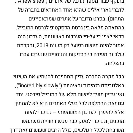
בתוקף עבור מספר מוגבל של אתרים ("A few sites",
לדברי גארי איליס שהוא אחד האחראים בחברה על
התחום). בפרט מדובר על אתרים שמתאפיינים
בהתאמה מלאה בין גרסת הדסקטופ לגרסת המובייל.
כדאי לציין כי על-פי הערכות ראשוניות, העדכון היה
אמור להיות מיושם בפועל רק משנת 2018, והקדמת
שלב זה מעידה כי הבדיקות והניסויים שנערכו עברו
בהצלחה.
בכל מקרה החברה עדיין מתחייבת להטמיע את השינוי
באלגוריתם בזהירות ובאיטיות ("incredibly slowly"),
ואין עדיין מועד ליישום מלא של המובייל פירסט. יחד
עם זאת ההמלצה לכל בעלי האתרים היא לא להמתין
אלא להיערך לעדכון המשמעותי – גם כדי להיות
מוכנים, וגם כדי לספק כבר עכשיו חוויית משתמש
משובחת לכלל הגולשים, כולל הרבים שעושים זאת דרך