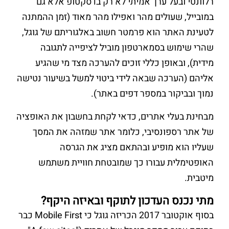
רלוונטי ובעל ערך אמיתי לא רק בדסקטופ אלא גם
במובייל, שעולים מהר ואפילו מהר מאוד (זמן ההמתנה
לטעינת האתר הוא פרמטר חשוב באלגוריתם של גוגל,
שהרי שימוש בסמארטפון מוביל לציפייה לתגובה
מידית), ובאופן כללי זוכים להערכה מצד מי שהגיע
אליהם (הערכה שבאה לידי ביטוי למשל בשיעור נטישה
נמוך ובביקור במספר דפים באתר).
מבחינת בעלי אתרים, כדאי לקחת בחשבון את האופציה
של אתר רספונסיבי, כלומר אתר שמזהה את המסך
שעליו הוא מופיע ובהתאם מציג את הגרסה
האופטימלית עבורו כך שמובטחת חוויית משתמש
מיטבית.
מתי נכנס העדכון לתוקף ובאיזה היקף?
בסוף אוקטובר 2017 הכריזה גוגל כי Mobile First כבר