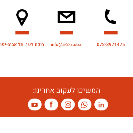
072-3971475
info@a-2-z.co.il
רוקח 101, תל אביב-יפו
המשיכו לעקוב אחרינו: