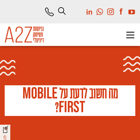
לג
תוכן
מרכזי
M
o
b
i
l
e
מה חשוב לדעת על
F
i
r
s
t
?