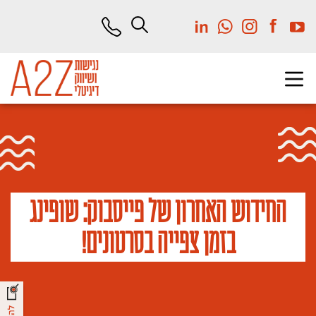
לג
תוכן
מרכזי
החידוש האחרון של פייסבוק: שופינג
בזמן צפייה בסרטונים!