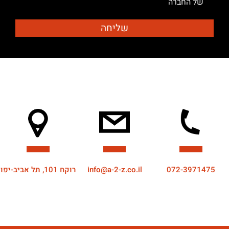
של החברה
072-3971475
info@a-2-z.co.il
רוקח 101, תל אביב-יפו