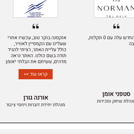
האתר החדש עלה עם 0 תקלות,
אוקסנה בוקר טוב, עכשיו אחרי
בה
שעלינו עם הקמפיין לאוויר,
כולל עליית האתר, רציתי להגיד
תודה בשם כולנו. האתר נראה
מדהים, עשיתם את הבלתי יאומן
בזמן קצר, תוך היענות לכל
הבקשות, השינויים, התיקונים
קראו עוד >>
והכל במסירות ובמהירות תגובה
ראויים לציון. אז המון תודה
ושנמשיך לעשות דברים יפים
סטפני אומן
אורנה גורן
יחד. תודה
נהלת שיווק ומכירות
מנהלת יחידת דוברות ויחסי ציבור