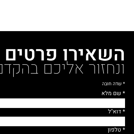
חברת Z-2-Aלכל צורך בתחום
הדיגיטל והשירותים הנלווים.
השאירו פרטים
ונחזור אליכם בהקדם
* שדה חובה
* שם מלא
* דוא"ל
* טלפון