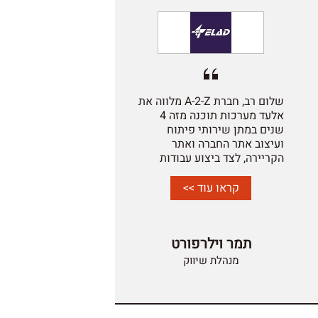
שלום רב, חברת A-2-Z מלווה את
אלעד מערכות תוכנה מזה 4
שנים במתן שירותי פיתוח
ועיצוב אתר החברה ואתר
הקריירה, לצד ביצוע עבודות
תחזוקה שוטפות ויעוץ. לאורך
כל תקופת ההתקשרות נהנינו
קראו עוד >>
משירות מקצועי, יעיל ואמין.
צוות החברה מנוסה מאוד, יודע
לאפיין צרכים בצורה מדויקת,
תמר וילרפורט
לנהל פרויקטים בסטנדרט גבוה
ולהציע פתרונות יצירתיים
מנהלת שיווק
שמובילים לתוצאות איכותיות.
העבודה מתבצעת תמיד ברמה
גבוהה, תוך הקפדה על
סטנדרטים טכנולוגיים מעודכנים