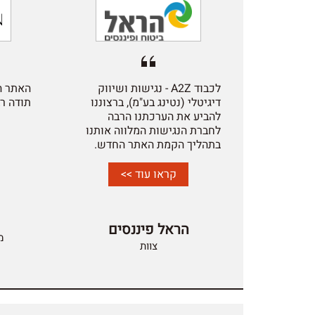
לכבוד A2Z - נגישות ושיווק
דיגיטלי (נטינג בע"מ), ברצוננו
תודה ר
להביע את הערכתנו הרבה
לחברת הנגישות המלווה אותנו
בתהליך הקמת האתר החדש.
לאורך כל הדרך קיבלנו שירות
מקצועי, יסודי וזמין, תוך הקפדה
קראו עוד >>
על סטנדרטים גבוהים, מענה
מהיר ויחס אדיב וקשוב. העבודה
המשותפת התנהלה באחריות,
הראל פיננסים
בשקיפות ובשיתוף פעולה מלא,
מ
וסיפקה לנו תחושת ביטחון
צוות
ומקצועיות בכל שלב. אנו
ממליצים בחום על החברה לכל
ארגון המחפש ליווי איכותי,
אמין ומקצועי בתחום הנגישות.