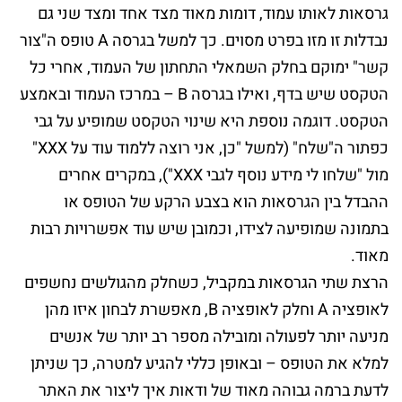
גרסאות לאותו עמוד, דומות מאוד מצד אחד ומצד שני גם
נבדלות זו מזו בפרט מסוים. כך למשל בגרסה A טופס ה"צור
קשר" ימוקם בחלק השמאלי התחתון של העמוד, אחרי כל
הטקסט שיש בדף, ואילו בגרסה B – במרכז העמוד ובאמצע
הטקסט. דוגמה נוספת היא שינוי הטקסט שמופיע על גבי
כפתור ה"שלח" (למשל "כן, אני רוצה ללמוד עוד על XXX"
מול "שלחו לי מידע נוסף לגבי XXX"), במקרים אחרים
ההבדל בין הגרסאות הוא בצבע הרקע של הטופס או
בתמונה שמופיעה לצידו, וכמובן שיש עוד אפשרויות רבות
מאוד.
הרצת שתי הגרסאות במקביל, כשחלק מהגולשים נחשפים
לאופציה A וחלק לאופציה B, מאפשרת לבחון איזו מהן
מניעה יותר לפעולה ומובילה מספר רב יותר של אנשים
למלא את הטופס – ובאופן כללי להגיע למטרה, כך שניתן
לדעת ברמה גבוהה מאוד של ודאות איך ליצור את האתר