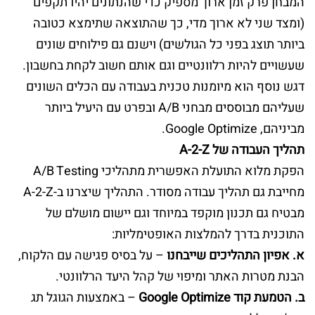
המבחן פרק זמן ארוך מספיק כדי שהנתונים יהיו תקפים
(ומצד שני לא ארוך מדי, כך שהתוצאה שתימצא כטובה
ביותר תוצג בפני כל הגולשים) וישנם גם פילוחים שונים
שעשויים להיות רלוונטיים וגם אותם חשוב לקחת בחשבון.
דגש נוסף הוא מיומנות טכנית בעבודה עם הכלים השונים
שעליהם מבוססים מבחני A/B ובפרט עם היעיל ביותר
מביניהם, Google Optimize.
תהליך העבודה של A-2-Z
הפקת מלוא התועלת האפשרית מתהליכי A/B Testing
מחייבת גם תהליך עבודה מסודר. התהליך שיצרנו ב-A-2-Z
מבטיח גם תכנון מוקפד במיוחד וגם יישום מושלם של
התוכנית בדרך להמלצות האופטימליות:
א. אפיון התהליכים שייבחנו
– על בסיס פגישה עם הלקוח,
הבנת מטרות האתר ומיפוי של קהל היעד הרלוונטי.
ב. הטמעת קוד Google Optimize
– באמצעות הגוגל תג