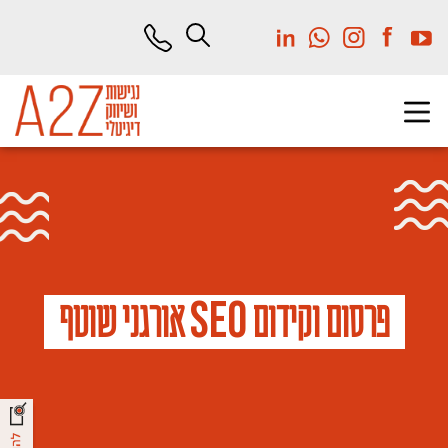
לג
תוכן
מרכזי
S
E
O
פרסום וקידום
אורגני שוטף