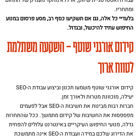
עבודה ואסטרטגיית שיווק, או ללא מחקר מעמיק של התחום
ומתחריו.
בלעדיי כל אלה, גם אם תשקיעו כסף רב, מסע פרסום במנוע
החיפוש עתיד להיכשל, ובגדול.
קידום אורגני שוטף – השקעה משתלמת
לטווח ארוך
קידום אורגני שוטף משמעו תכנון וביצוע עבודת ה-SEO
יעילה, מוכוונת מטרות ולאורך זמן.
חברות רבות מבינות את חשיבות ה-SEO אבל לפעמים
מפספסות את החשיבות של קידום מתמשך. ככל שהתחרות
גדלה, מנועי החיפוש העיקריים באינטרנט עלולים להפחית
את הדירוג שלכם במידה ועבודת ה-SEO אינה מתמשכת