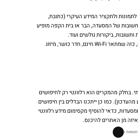
מונות ולתקציר המידע העיקרי (כתובת,
חשובות של המסעדה, הבר או בית הקפה מופיע
תשובות, ביקורות גולשים ועוד.
אגב, גם בתצוגה המפורטת לגבי מלונות ישנם אייקונים, רלוונטיים כמובן לתחום זה – ביניהם אייקון שמציג בריכה, כזה שמתאר Wi-Fi חינם, חדר כושר, מיזוג
תי. בחלק מהמקרים הוא רלוונטי רק לחיפושים
עדכון). כמו כן ייתכנו הבדלים בין חיפושים
מסעדות, כדאי להוסיף מקסימום מידע רלוונטי
תיאור