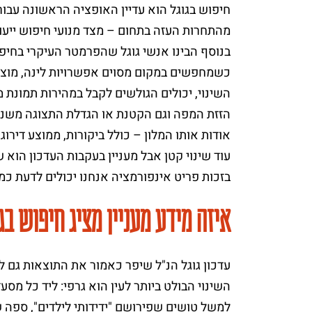
חיפוש בגוגל הוא עדיין האופציה הראשונה עב
מהתחרות העזה בתחום – מצד מנועי חיפוש ייעודיים כמו booking.com, טריוואגו או d
כשמחפשים במקום מסוים אפשרויות לינה, מוצג ע
השינוי, יכולים הגולשים לקבל במהירות תמונת מ
הזזת המפה וגם הקטנת או הגדלת התצוגה משנה 
אודות אותו המלון – כולל ביקורות, ממוצע דירוגי
עוד שינוי קטן אבל מעניין בעקבות העדכון הוא
בזכות פריט אינפורמציה אנחנו יכולים לדעת כמ
איזה מידע מעניין מציג חיפוש בג
עדכון גוגל הנ"ל שיפר כאמור את התוצאות גם לג
השינוי הבולט ביותר לעין הוא גרפי: ליד כל מס
למשל טושים שפירושם "ידידותי לילדים", ספה שה