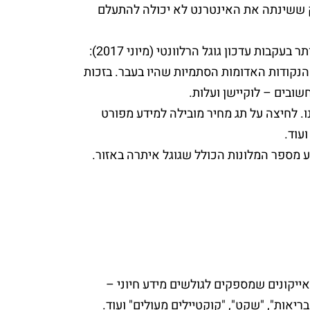
ק ששינתה את האינטרנט לא יכולה להתעלם
בנוסף הבינו אנשי גוגל שהפרמטר העיקרי בחיפוש אחרי מלון הוא המחיר. בהתאם, זהו גם השינוי המשמעותי ביותר בעקבות עדכון גוגל הרלוונטי (מיוני 2017):
הנקודות האדומות הסתמיות שהיו בעבר. בזכות
שובים – לוקיישן ועלות.
. לחיצה על תג מחיר מובילה למידע מפורט
עוד.
ע מספר המלונות הכולל שגוגל איתרה באזור.
אייקונים שמספקים לגולשים מידע חיוני –
יאות", "שקט", "קוקטיילים מעולים" ועוד.