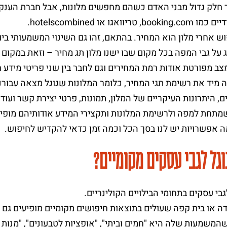
ור חלק גדול מבני האדם כשהם מחפשים מלונות, אבל חברת הענ
hotelscombine.
ל גבי המפה בכל מקום שבו ישנו מלון תג מחיר – וזאת במקום 
צב מפורטת אודות רמת המחירים וגם לחבר בין שני פריטי מידע ח
מיד את רשימת תגי המחיר, כלומר המלונות שגוגל מצאה עבורנו
ם, היתרונות העיקריים של המלון, תמונות, פרטי יצירת קשר ועוד ו
 שמתחת למפה ולרשימת המלונות ותקצירי המידע אודותיהם מופי
ה אפשרויות יש לנו בסך הכל וכמה זמן כדאי להקדיש לחיפוש.
וגל לגבי עסקים מקומיים?
בי עסקים בתחומי הבילויים הקולינריים.
עדה או בית קפה שעולים בתוצאות חיפושים מקומיים מופיעים גם 
משמעות שלה היא "חמים וביתי", "אופציות לטבעונים", "מנות בר