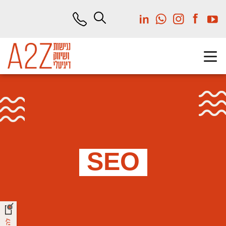
לג
תוכן
מרכזי
SEO